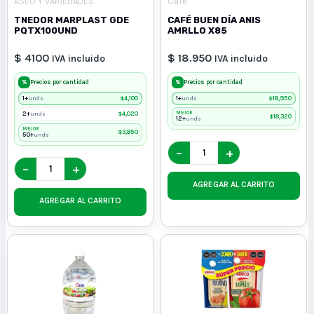
ASEO Y VARIEDADES
Café
TNEDOR MARPLAST GDE
CAFÉ BUEN DÍA ANIS
PQTX100UND
AMRLLO X85
$ 4100
$ 18.950
IVA incluido
IVA incluido
%
%
Precios por cantidad
Precios por cantidad
1+
$
4,100
1+
$
18,950
unds
unds
2+
$
4,020
MEJOR
unds
$
18,320
12+
unds
MEJOR
$
3,850
50+
unds
−
+
−
+
AGREGAR AL CARRITO
AGREGAR AL CARRITO