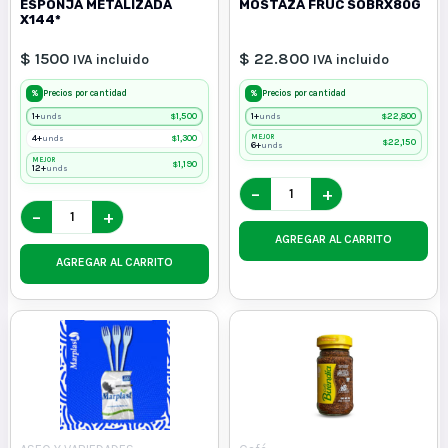
ESPONJA METALIZADA
MOSTAZA FRUC SOBRX80G
X144*
$ 1500
$ 22.800
IVA incluido
IVA incluido
%
%
Precios por cantidad
Precios por cantidad
1+
$
1,500
1+
$
22,800
unds
unds
4+
$
1,300
MEJOR
unds
$
22,150
6+
unds
MEJOR
$
1,190
12+
unds
−
+
−
+
AGREGAR AL CARRITO
AGREGAR AL CARRITO