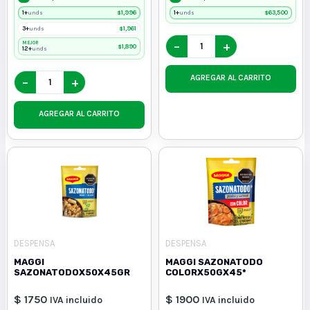
1+
$
1,996
1+
$
63,500
unds
unds
3+
$
1,961
unds
−
+
MEJOR
$
1,890
12+
unds
AGREGAR AL CARRITO
−
+
AGREGAR AL CARRITO
DESPENSA
DESPENSA
MAGGI
MAGGI SAZONATODO
SAZONATODOX50X45GR
COLORX50GX45*
$ 1750
$ 1900
IVA incluido
IVA incluido