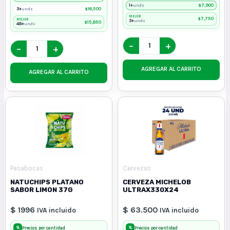
1+
$
7,900
unds
3+
$
16,500
unds
MEJOR
$
7,750
MEJOR
3+
unds
$
15,850
48+
unds
−
+
−
+
AGREGAR AL CARRITO
AGREGAR AL CARRITO
Pasabocas
Cervezas
NATUCHIPS PLATANO
CERVEZA MICHELOB
SABOR LIMON 37G
ULTRAX330X24
$ 1996
$ 63.500
IVA incluido
IVA incluido
%
%
Precios por cantidad
Precios por cantidad