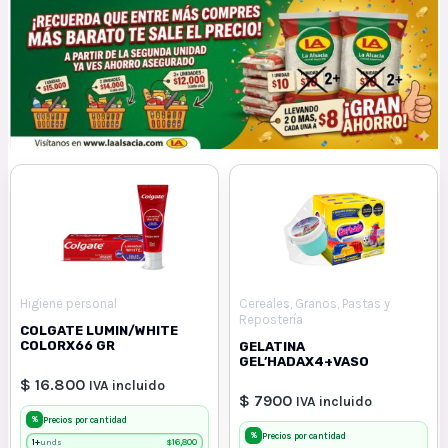
Higiene personal
Cereales, Granos, Pastas y
Repostería
COLGATE LUMIN/WHITE
COLORX66 GR
GELATINA
GEL’HADAX4+VASO
$ 16.800
IVA incluido
$ 7900
IVA incluido
%
Precios por cantidad
%
Precios por cantidad
1+
$
16,800
unds