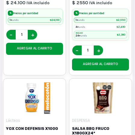
$ 24.100
$ 2550
IVA incluido
IVA incluido
%
%
Precios por cantidad
Precios por cantidad
1+
$
24,100
1+
$
2,550
unds
unds
4+
$
2,490
unds
−
+
MEJOR
$
2,380
24+
unds
AGREGAR AL CARRITO
−
+
AGREGAR AL CARRITO
Lácteos
DESPENSA
YOX CON DEFENSIS X100G
SALSA BBQ FRUCO
X180GX24*