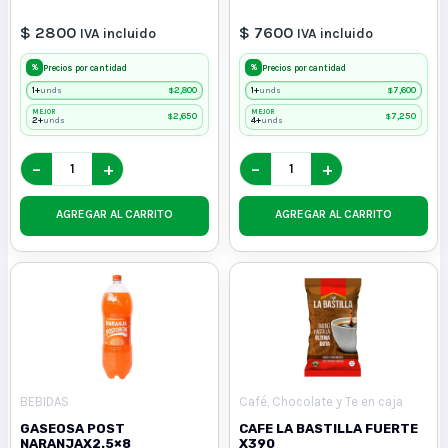
$ 2800
$ 7600
IVA incluido
IVA incluido
%
%
Precios por cantidad
Precios por cantidad
1+
$
2,800
1+
$
7,600
unds
unds
MEJOR
MEJOR
$
2,650
$
7,250
2+
4+
unds
unds
−
+
−
+
AGREGAR AL CARRITO
AGREGAR AL CARRITO
BEBIDAS
Café, Chocolate y Te en caja
GASEOSA POST
CAFE LA BASTILLA FUERTE
NARANJAX2.5×8
X390