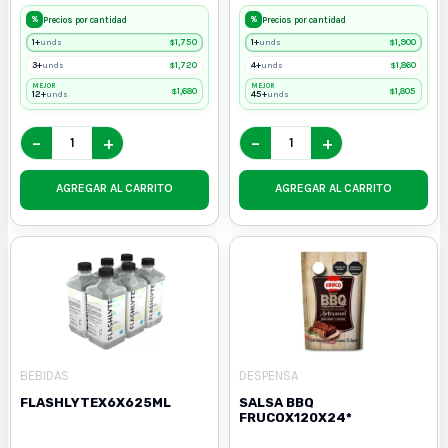
%
%
Precios por cantidad
Precios por cantidad
1+
$
1,750
1+
$
1,900
unds
unds
3+
$
1,720
4+
$
1,860
unds
unds
MEJOR
MEJOR
$
1,680
$
1,805
12+
45+
unds
unds
−
+
−
+
AGREGAR AL CARRITO
AGREGAR AL CARRITO
BEBIDAS
DESPENSA
FLASHLYTEX6X625ML
SALSA BBQ
FRUCOX120X24*