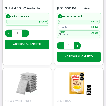
$ 34.450
$ 21.550
IVA incluido
IVA incluido
%
%
Precios por cantidad
Precios por cantidad
1+
$
34,450
1+
$
21,550
unds
unds
4+
$
21,150
unds
−
+
MEJOR
$
20,400
12+
unds
AGREGAR AL CARRITO
−
+
AGREGAR AL CARRITO
ASEO Y VARIEDADES
DESPENSA