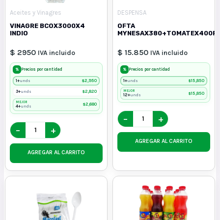
Aceites y Vinagres
DESPENSA
VINAGRE BCOX3000X4
OFTA
INDIO
MYNESAX380+TOMATEX400FR
$ 2950
$ 15.850
IVA incluido
IVA incluido
%
%
Precios por cantidad
Precios por cantidad
1+
$
2,950
1+
$
15,850
unds
unds
3+
$
2,820
MEJOR
unds
$
15,850
12+
unds
MEJOR
$
2,680
4+
unds
−
+
−
+
AGREGAR AL CARRITO
AGREGAR AL CARRITO