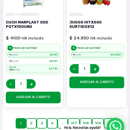
ASEO Y VARIEDADES
BEBIDAS
CUCH MARPLAST GDE
JUGOS HITX500
PQTX100UND
SURTIDOX12
$ 4100
$ 24.950
IVA incluido
IVA incluido
%
%
Precios por cantidad
Precios por cantidad
1+
$
4,100
1+
$
24,950
unds
unds
2+
$
4,030
unds
−
+
MEJOR
$
3,730
50+
unds
AGREGAR AL CARRITO
−
+
AGREGAR AL CARRITO
1
2
3
4
…
107
108
109
→
Hola. Necesitas ayuda?