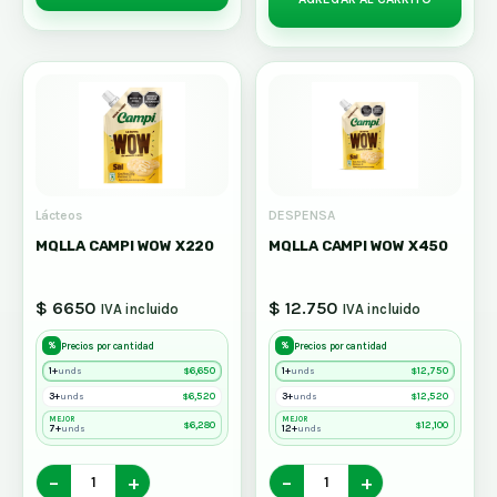
Lácteos
DESPENSA
MQLLA CAMPI WOW X220
MQLLA CAMPI WOW X450
$ 6650
$ 12.750
IVA incluido
IVA incluido
%
%
Precios por cantidad
Precios por cantidad
1+
$
6,650
1+
$
12,750
unds
unds
3+
$
6,520
3+
$
12,520
unds
unds
MEJOR
MEJOR
$
6,280
$
12,100
7+
12+
unds
unds
−
+
−
+