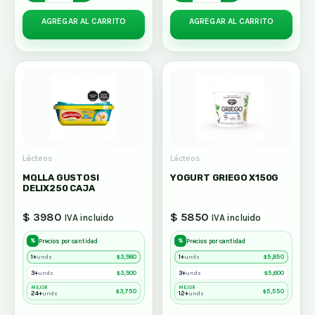
AGREGAR AL CARRITO
AGREGAR AL CARRITO
Lácteos
Lácteos
MQLLA GUSTOSI
YOGURT GRIEGO X150G
DELIX250 CAJA
$ 3980
$ 5850
IVA incluido
IVA incluido
%
%
Precios por cantidad
Precios por cantidad
1+
$
3,980
1+
$
5,850
unds
unds
3+
$
3,900
3+
$
5,600
unds
unds
MEJOR
MEJOR
$
3,750
$
5,550
24+
12+
unds
unds