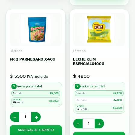
Lácteos
Lácteos
FR Q PARMESANO X40G
LECHE KLIM
ESENCIALX100G
$ 5500
$ 4200
IVA incluido
%
%
Precios por cantidad
Precios por cantidad
1+
$
5,500
1+
$
4,200
unds
unds
MEJOR
3+
$
4,080
unds
$
5,250
6+
unds
MEJOR
$
3,920
12+
unds
−
+
−
+
AGREGAR AL CARRITO