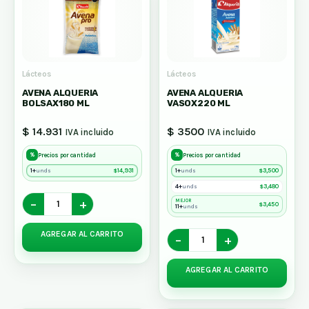
Lácteos
Lácteos
AVENA ALQUERIA
AVENA ALQUERIA
BOLSAX180 ML
VASOX220 ML
$ 14.931
$ 3500
IVA incluido
IVA incluido
%
%
Precios por cantidad
Precios por cantidad
1+
$
14,931
1+
$
3,500
unds
unds
4+
$
3,480
unds
−
+
MEJOR
$
3,450
11+
unds
AGREGAR AL CARRITO
−
+
AGREGAR AL CARRITO