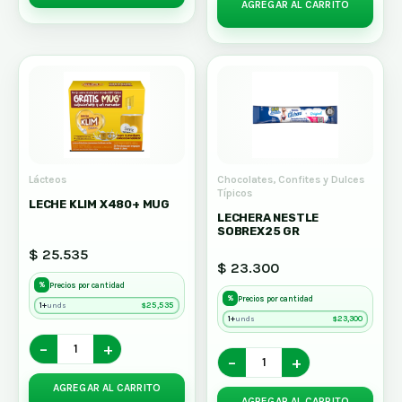
AGREGAR AL CARRITO
Lácteos
Chocolates, Confites y Dulces
Típicos
LECHE KLIM X480+ MUG
LECHERA NESTLE
SOBREX25 GR
$ 25.535
$ 23.300
%
Precios por cantidad
%
Precios por cantidad
1+
$
25,535
unds
1+
$
23,300
unds
−
+
−
+
AGREGAR AL CARRITO
AGREGAR AL CARRITO