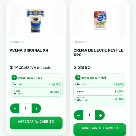
BEBIDAS
Lácteos
AVENA ORIGINAL X4
CREMA DE LECHE NESTLE
X90
$ 14.250
$ 2860
IVA incluido
%
%
Precios por cantidad
Precios por cantidad
1+
$
14,250
1+
$
2,860
unds
unds
MEJOR
4+
$
2,810
unds
$
13,980
3+
unds
MEJOR
$
2,710
30+
unds
−
+
−
+
AGREGAR AL CARRITO
AGREGAR AL CARRITO