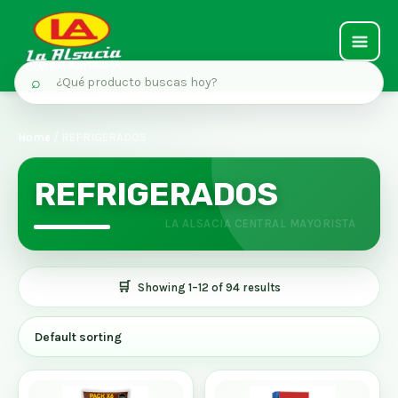
MAIN
⌕
MEN
Ir
al
Home
/ REFRIGERADOS
contenido
REFRIGERADOS
Showing 1–12 of 94 results