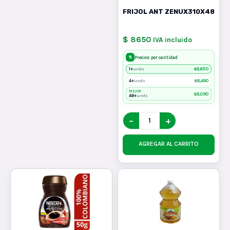
FRIJOL ANT ZENUX310X48
$ 8650
IVA incluido
%
Precios por cantidad
1+
$
8,650
unds
4+
$
8,480
unds
MEJOR
$
8,090
48+
unds
−
+
AGREGAR AL CARRITO