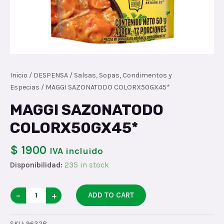
Inicio
/
DESPENSA
/
Salsas, Sopas, Condimentos y
Especias
/ MAGGI SAZONATODO COLORX50GX45*
MAGGI SAZONATODO
COLORX50GX45*
$ 1900
IVA incluido
Disponibilidad:
235 in stock
MAGGI
−
+
ADD TO CART
SAZONATODO
COLORX50GX45*
SKU:
96328