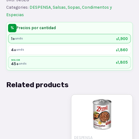
quantity
Categories:
DESPENSA
,
Salsas, Sopas, Condimentos y
Especias
%
Precios por cantidad
1+
1,900
unds
$
4+
1,860
unds
$
MEJOR
1,805
$
45+
unds
Related products
DESPENSA