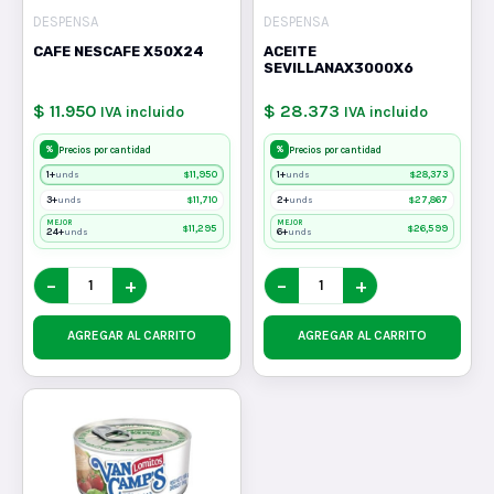
DESPENSA
DESPENSA
CAFE NESCAFE X50X24
ACEITE
SEVILLANAX3000X6
$ 11.950
$ 28.373
IVA incluido
IVA incluido
%
%
Precios por cantidad
Precios por cantidad
1+
$
11,950
1+
$
28,373
unds
unds
3+
$
11,710
2+
$
27,867
unds
unds
MEJOR
MEJOR
$
11,295
$
26,599
24+
6+
unds
unds
−
+
−
+
AGREGAR AL CARRITO
AGREGAR AL CARRITO