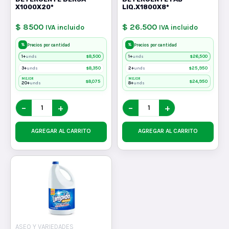
X1000X20*
LIQ.X1800X8*
$ 8500
$ 26.500
IVA incluido
IVA incluido
%
%
Precios por cantidad
Precios por cantidad
1+
$
8,500
1+
$
26,500
unds
unds
3+
$
8,350
2+
$
25,950
unds
unds
MEJOR
MEJOR
$
8,075
$
24,950
20+
8+
unds
unds
−
+
−
+
AGREGAR AL CARRITO
AGREGAR AL CARRITO
ASEO Y VARIEDADES