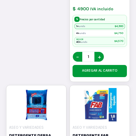
$ 4900
IVA incluido
%
Precios por cantidad
1+
$
4,900
unds
4+
$
4,750
unds
MEJOR
$
4,570
40+
unds
−
+
AGREGAR AL CARRITO
ASEO Y VARIEDADES
ASEO Y VARIEDADES
DETERGENTE DERSA
DETERGENTE FAB