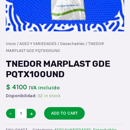
Inicio
/
ASEO Y VARIEDADES
/
Desechables
/ TNEDOR
MARPLAST GDE PQTX100UND
TNEDOR MARPLAST GDE
PQTX100UND
$ 4100
IVA incluido
Disponibilidad:
32 in stock
TNEDOR
−
+
ADD TO CART
MARPLAST
GDE
SKU:
04407
Categories:
ASEO Y VARIEDADES
,
Desechables