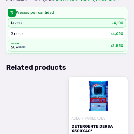
PQTX100UND
quantity
%
Precios por cantidad
1+
4,100
unds
$
2+
4,020
unds
$
MEJOR
3,850
$
50+
unds
Related products
ASEO Y VARIEDADES
DETERGENTE DERSA
X500X40*