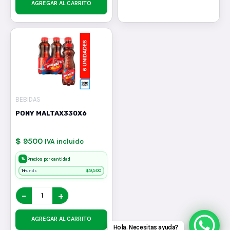
AGREGAR AL CARRITO
BEBIDAS
PONY MALTAX330X6
$ 9500
IVA incluido
%
Precios por cantidad
1+
$
9,500
unds
−
+
AGREGAR AL CARRITO
Hola. Necesitas ayuda?