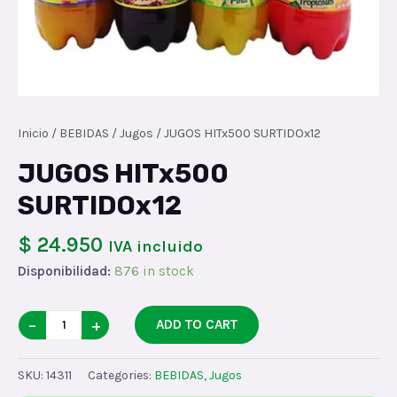
Inicio
/
BEBIDAS
/
Jugos
/ JUGOS HITx500 SURTIDOx12
JUGOS HITx500
SURTIDOx12
$ 24.950
IVA incluido
Disponibilidad:
876 in stock
JUGOS
−
+
ADD TO CART
HITx500
SURTIDOx12
SKU:
14311
Categories:
BEBIDAS
,
Jugos
quantity