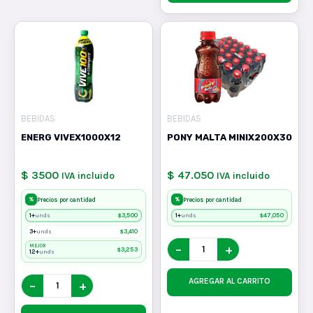
BEBIDAS
BEBIDAS
ENERG VIVEX1000X12
PONY MALTA MINIX200X30
$ 3500
$ 47.050
IVA incluido
IVA incluido
%
%
Precios por cantidad
Precios por cantidad
1+
$
3,500
1+
$
47,050
unds
unds
3+
$
3,410
unds
−
+
MEJOR
$
3,253
12+
unds
AGREGAR AL CARRITO
−
+