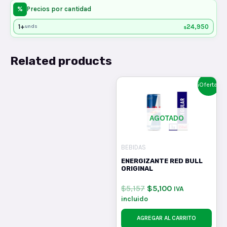
%
Precios por cantidad
1+
24,950
unds
$
Related products
¡Oferta!
AGOTADO
BEBIDAS
ENERGIZANTE RED BULL
ORIGINAL
$
5,157
$
5,100
IVA
incluido
AGREGAR AL CARRITO