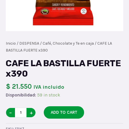
Inicio
/
DESPENSA
/
Café, Chocolate y Te en caja
/ CAFE LA
BASTILLA FUERTE x390
CAFE LA BASTILLA FUERTE
x390
$ 21.550
IVA incluido
Disponibilidad:
59 in stock
CAFE
−
+
ADD TO CART
LA
BASTILLA
SKU:
12147