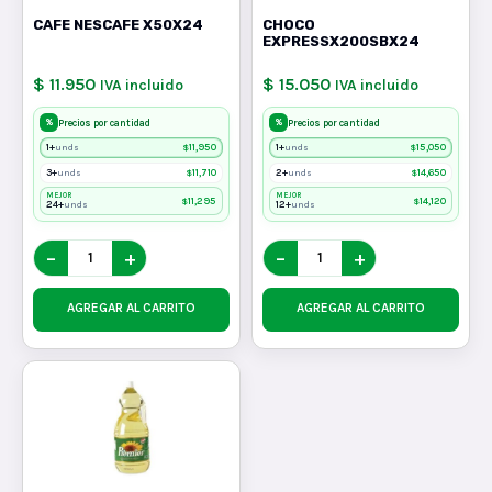
CAFE NESCAFE X50X24
CHOCO
EXPRESSX200SBX24
$ 11.950
$ 15.050
IVA incluido
IVA incluido
%
%
Precios por cantidad
Precios por cantidad
1+
$
11,950
1+
$
15,050
unds
unds
3+
$
11,710
2+
$
14,650
unds
unds
MEJOR
MEJOR
$
11,295
$
14,120
24+
12+
unds
unds
−
+
−
+
AGREGAR AL CARRITO
AGREGAR AL CARRITO