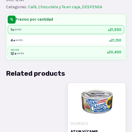
FUERTE
Categories:
Café, Chocolate y Te en caja
,
DESPENSA
x390
quantity
%
Precios por cantidad
1+
21,550
unds
$
4+
21,150
unds
$
MEJOR
20,400
$
12+
unds
Related products
DESPENSA
ATUN V/CAMP