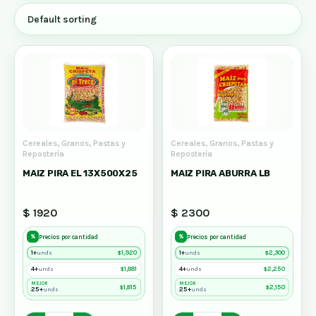
Cereales, Granos, Pastas y
Cereales, Granos, Pastas y
Repostería
Repostería
MAIZ PIRA EL 13X500X25
MAIZ PIRA ABURRA LB
$ 1920
$ 2300
%
%
Precios por cantidad
Precios por cantidad
1+
$
1,920
1+
$
2,300
unds
unds
4+
$
1,881
4+
$
2,250
unds
unds
MEJOR
MEJOR
$
1,815
$
2,150
25+
25+
unds
unds