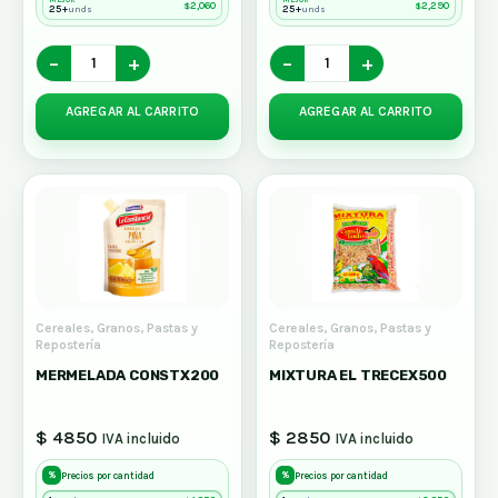
MEJOR
MEJOR
$
2,060
$
2,290
25+
25+
unds
unds
−
+
−
+
AGREGAR AL CARRITO
AGREGAR AL CARRITO
Cereales, Granos, Pastas y
Cereales, Granos, Pastas y
Repostería
Repostería
MERMELADA CONSTX200
MIXTURA EL TRECEX500
$ 4850
$ 2850
IVA incluido
IVA incluido
%
%
Precios por cantidad
Precios por cantidad