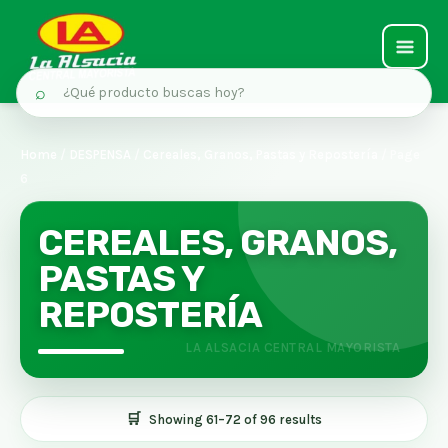
MAIN
⌕
MEN
Ir
al
Home
/
DESPENSA
/
Cereales, Granos, Pastas y Repostería
/ Page
contenido
6
CEREALES, GRANOS,
PASTAS Y
REPOSTERÍA
Showing 61–72 of 96 results