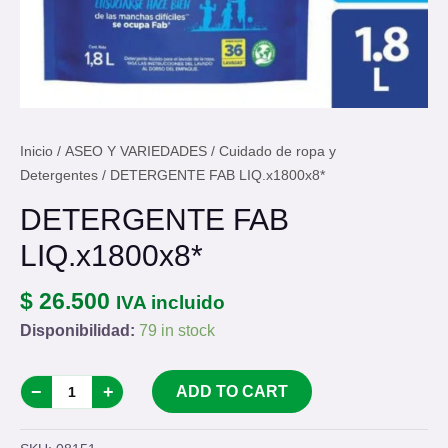
Inicio
/
ASEO Y VARIEDADES
/
Cuidado de ropa y
Detergentes
/ DETERGENTE FAB LIQ.x1800x8*
DETERGENTE FAB
LIQ.x1800x8*
$ 26.500
IVA incluido
Disponibilidad:
79 in stock
DETERGENTE
−
+
ADD TO CART
FAB
LIQ.x1800x8*