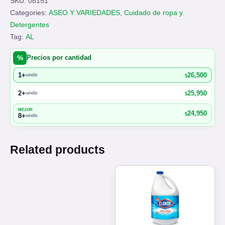
SKU:
08151
quantity
Categories:
ASEO Y VARIEDADES
,
Cuidado de ropa y
Detergentes
Tag:
AL
%
Precios por cantidad
1+
26,500
unds
$
2+
25,950
unds
$
MEJOR
24,950
$
8+
unds
Related products