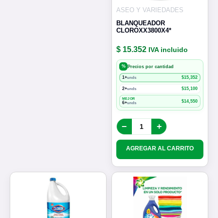
ASEO Y VARIEDADES
BLANQUEADOR
CLOROXX3800X4*
$ 15.352
IVA incluido
%
Precios por cantidad
1+
$
15,352
unds
2+
$
15,100
unds
MEJOR
$
14,550
6+
unds
−
+
AGREGAR AL CARRITO