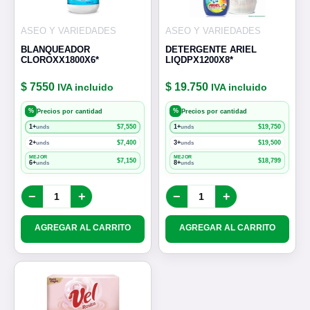
ASEO Y VARIEDADES
ASEO Y VARIEDADES
BLANQUEADOR
DETERGENTE ARIEL
CLOROXX1800X6*
LIQDPX1200X8*
$ 7550
$ 19.750
IVA incluido
IVA incluido
%
%
Precios por cantidad
Precios por cantidad
1+
$
7,550
1+
$
19,750
unds
unds
2+
$
7,400
3+
$
19,500
unds
unds
MEJOR
MEJOR
$
7,150
$
18,799
6+
8+
unds
unds
−
+
−
+
AGREGAR AL CARRITO
AGREGAR AL CARRITO