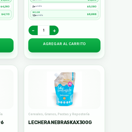
4,260
2+
9,080
unds
$
$
MEJOR
4,110
8,668
$
$
12+
unds
−
+
AGREGAR AL CARRITO
ía
Cereales, Granos, Pastas y Repostería
96
LECHERA NEBRASKAX300G