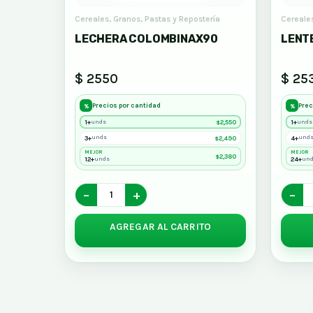
Cereales, Granos, Pastas y Repostería
Cereales
LECHERA COLOMBINAX90
LENT
$ 2550
$ 25
Precios por cantidad
Prec
%
%
1+
2,550
1+
unds
unds
$
3+
2,490
4+
unds
und
$
MEJOR
MEJOR
2,380
$
12+
24+
unds
un
−
+
−
AGREGAR AL CARRITO