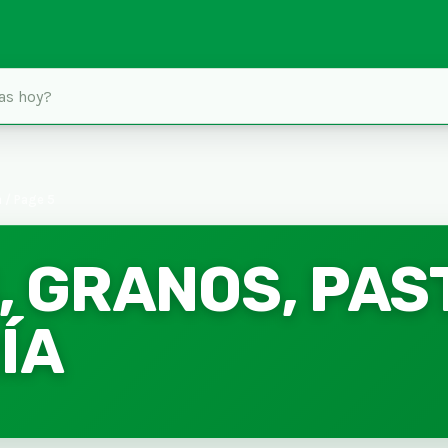
a
/ Page 5
 GRANOS, PAS
ÍA