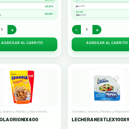
5,610
2+
unds
$
MEJOR
5,397
$
12+
s
unds
+
−
+
AGREGAR AL CARRITO
AGREGAR AL CARRITO
, Granos, Pastas y Repostería
Cereales, Granos, Pastas y Reposter
OLA ORIONIX400
LECHERA NESTLEX100X