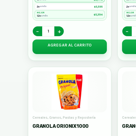
3+
5,595
2+
unds
unds
$
MEJOR
MEJOR
5,394
$
12+
12+
unds
und
−
+
−
AGREGAR AL CARRITO
Cereales, Granos, Pastas y Repostería
Cereales
GRANOLA ORIONIX1000
GRAN