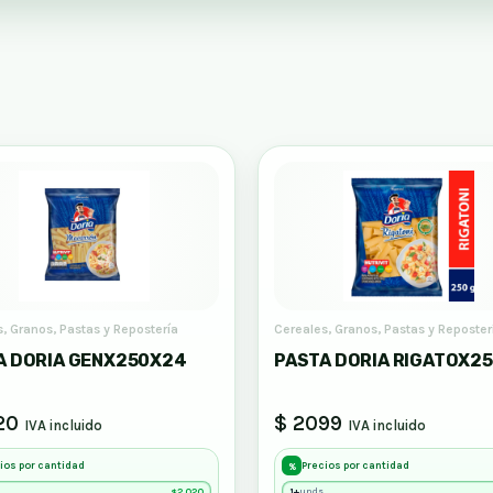
, Granos, Pastas y Repostería
Cereales, Granos, Pastas y Reposter
A DORIA GENX250X24
PASTA DORIA RIGATOX2
20
$ 2099
IVA incluido
IVA incluido
ios por cantidad
Precios por cantidad
%
2,020
1+
unds
$