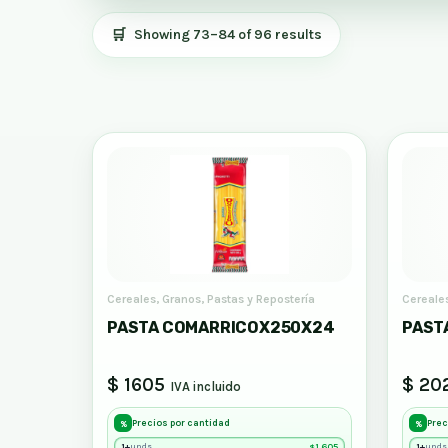
Showing 73–84 of 96 results
Cereales, Granos, Pastas y Repostería
Cereales
PASTA COMARRICOX250X24
PAST
$ 1605
$ 20
IVA incluido
Precios por cantidad
Prec
%
%
1+
1,605
1+
unds
unds
$