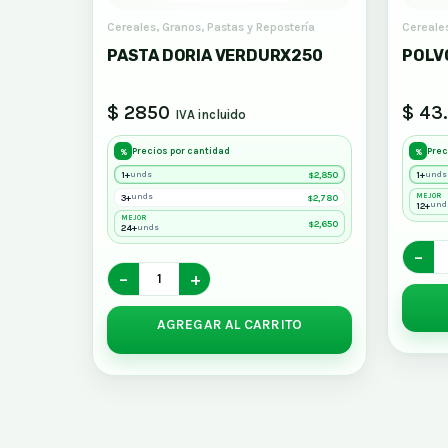
Cereales, Granos, Pastas y Repostería
Cereales
PASTA DORIA VERDURX250
POLV
$ 2850
$ 43
IVA incluido
Precios por cantidad
Prec
%
%
1+
2,850
1+
unds
unds
$
3+
2,780
MEJOR
unds
$
12+
und
MEJOR
2,650
$
24+
unds
−
−
+
AGREGAR AL CARRITO