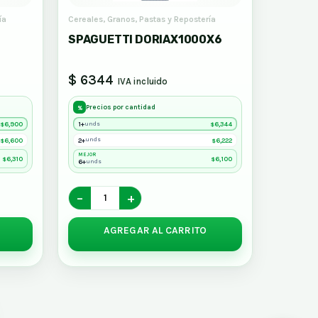
ía
Cereales, Granos, Pastas y Repostería
SPAGUETTI DORIAX1000X6
$ 6344
IVA incluido
Precios por cantidad
%
6,900
1+
6,344
unds
$
$
6,600
2+
6,222
unds
$
$
MEJOR
6,310
6,100
$
$
6+
unds
−
+
AGREGAR AL CARRITO