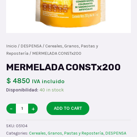
Inicio
/
DESPENSA
/
Cereales, Granos, Pastas y
Repostería
/ MERMELADA CONSTx200
MERMELADA CONSTx200
$ 4850
IVA incluido
Disponibilidad:
40 in stock
MERMELADA
−
+
ADD TO CART
CONSTx200
quantity
SKU:
05104
Categories:
Cereales, Granos, Pastas y Repostería
,
DESPENSA