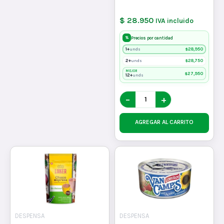
$ 28.950
IVA incluido
%
Precios por cantidad
1+
$
28,950
unds
2+
$
28,750
unds
MEJOR
$
27,950
12+
unds
−
+
AGREGAR AL CARRITO
DESPENSA
DESPENSA