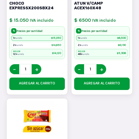
CHOCO
ATUN V/CAMP
EXPRESSX200SBX24
ACEX160X48
$ 15.050
$ 6500
IVA incluido
IVA incluido
%
%
Precios por cantidad
Precios por cantidad
1+
$
15,050
1+
$
6,500
unds
unds
2+
$
14,650
2+
$
6,190
unds
unds
MEJOR
MEJOR
$
14,120
$
5,906
12+
48+
unds
unds
−
+
−
+
AGREGAR AL CARRITO
AGREGAR AL CARRITO