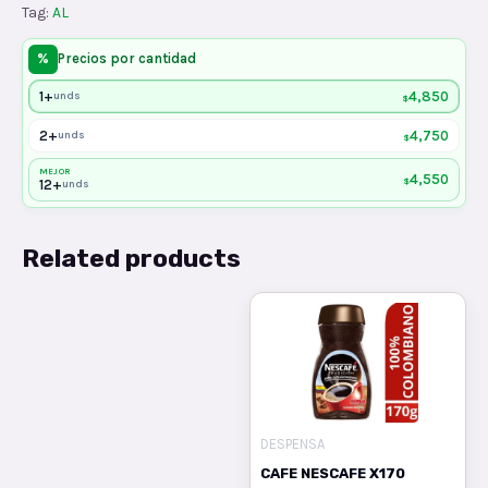
Tag:
AL
%
Precios por cantidad
1+
4,850
unds
$
2+
4,750
unds
$
MEJOR
4,550
$
12+
unds
Related products
DESPENSA
CAFE NESCAFE X170