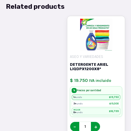
Related products
ASEO Y VARIEDADES
DETERGENTE ARIEL
LIQDPX1200X8*
$ 19.750
IVA incluido
%
Precios por cantidad
1+
$
19,750
unds
3+
$
19,500
unds
MEJOR
$
18,799
8+
unds
−
+