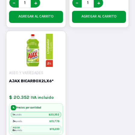
−
+
−
+
AGREGAR AL CARRITO
AGREGAR AL CARRITO
ASEO Y VARIEDADES
AJAX BICARBOX2LX6*
$ 20.352
IVA incluido
%
Precios por cantidad
1+
$
20,352
unds
3+
$
19,776
unds
MEJOR
$
19,200
6+
unds