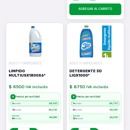
AGREGAR AL CARRITO
ASEO Y VARIEDADES
ASEO Y VARIEDADES
LIMPIDO
DETERGENTE 3D
MULTIUSX1800X6*
LIQX1000*
$ 6500
$ 8750
IVA incluido
IVA incluido
%
%
Precios por cantidad
Precios por cantidad
1+
$
6,500
1+
$
8,750
unds
unds
3+
$
6,290
4+
$
8,580
unds
unds
MEJOR
MEJOR
$
6,080
$
8,200
6+
12+
unds
unds