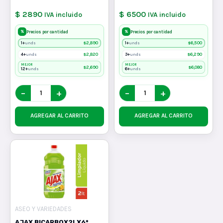
$ 2890
$ 6500
IVA incluido
IVA incluido
%
%
Precios por cantidad
Precios por cantidad
1+
$
2,890
1+
$
6,500
unds
unds
4+
$
2,820
3+
$
6,290
unds
unds
MEJOR
MEJOR
$
2,690
$
6,080
12+
6+
unds
unds
−
+
−
+
AGREGAR AL CARRITO
AGREGAR AL CARRITO
ASEO Y VARIEDADES
AJAX BICARBOX2LX6*