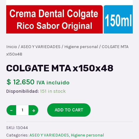
Inicio
/
ASEO Y VARIEDADES
/
Higiene personal
/ COLGATE MTA
x150x48
COLGATE MTA x150x48
$ 12.650
IVA incluido
Disponibilidad:
151 in stock
COLGATE
−
+
ADD TO CART
MTA
x150x48
SKU:
13044
quantity
Categories:
ASEO Y VARIEDADES
,
Higiene personal