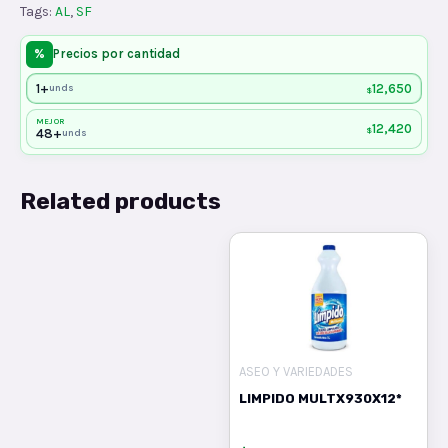
Tags:
AL
,
SF
%
Precios por cantidad
1+
12,650
unds
$
MEJOR
12,420
$
48+
unds
Related products
ASEO Y VARIEDADES
LIMPIDO MULTX930X12*