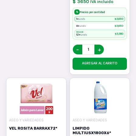
$ 3650
IVA incluido
%
Precios por cantidad
1+
$
3,650
unds
4+
$
3,650
unds
MEJOR
$
3,380
12+
unds
−
+
AGREGAR AL CARRITO
ASEO Y VARIEDADES
ASEO Y VARIEDADES
VEL ROSITA BARRAX72*
LIMPIDO
MULTIUSX1800X6*