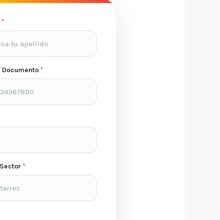
o
*
/ Documento
*
 Sector
*