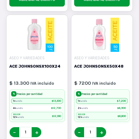
ASEO Y VARIEDADES
ASEO Y VARIEDADES
ACE JOHNSONSX100X24
ACE JOHNSONSX50X48
$ 13.300
$ 7200
IVA incluido
IVA incluido
%
%
Precios por cantidad
Precios por cantidad
1+
$
13,300
1+
$
7,200
unds
unds
4+
$
12,700
2+
$
6,900
unds
unds
MEJOR
MEJOR
$
12,180
$
6,800
12+
12+
unds
unds
−
+
−
+