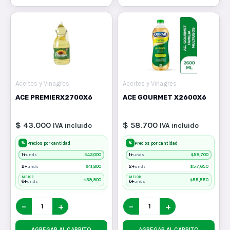
Aceites y Vinagres
Aceites y Vinagres
ACE PREMIERX2700X6
ACE GOURMET X2600X6
$ 43.000
$ 58.700
IVA incluido
IVA incluido
%
%
Precios por cantidad
Precios por cantidad
1+
$
43,000
1+
$
58,700
unds
unds
2+
$
41,800
2+
$
57,650
unds
unds
MEJOR
MEJOR
$
39,900
$
55,550
6+
6+
unds
unds
−
+
−
+
AGREGAR AL CARRITO
AGREGAR AL CARRITO