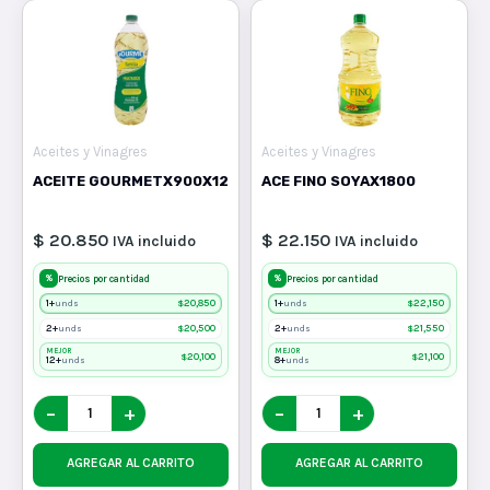
Aceites y Vinagres
Aceites y Vinagres
ACEITE GOURMETX900X12
ACE FINO SOYAX1800
$ 20.850
$ 22.150
IVA incluido
IVA incluido
%
%
Precios por cantidad
Precios por cantidad
1+
$
20,850
1+
$
22,150
unds
unds
2+
$
20,500
2+
$
21,550
unds
unds
MEJOR
MEJOR
$
20,100
$
21,100
12+
8+
unds
unds
−
+
−
+
AGREGAR AL CARRITO
AGREGAR AL CARRITO