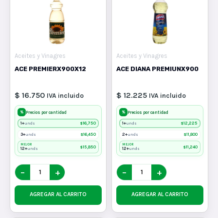
Aceites y Vinagres
Aceites y Vinagres
ACE PREMIERX900X12
ACE DIANA PREMIUNX900
$ 16.750
$ 12.225
IVA incluido
IVA incluido
%
%
Precios por cantidad
Precios por cantidad
1+
$
16,750
1+
$
12,225
unds
unds
3+
$
16,450
2+
$
11,800
unds
unds
MEJOR
MEJOR
$
15,850
$
11,240
12+
12+
unds
unds
−
+
−
+
AGREGAR AL CARRITO
AGREGAR AL CARRITO