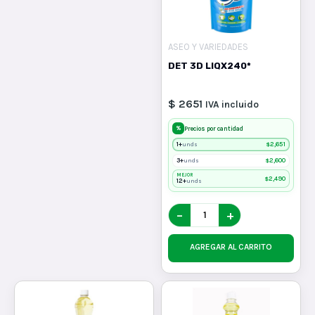
ASEO Y VARIEDADES
DET 3D LIQX240*
$ 2651
IVA incluido
%
Precios por cantidad
1+
$
2,651
unds
3+
$
2,600
unds
MEJOR
$
2,490
12+
unds
−
+
AGREGAR AL CARRITO