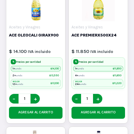
Aceites y Vinagres
Aceites y Vinagres
ACE OLEOCALI GIRAX900
ACE PREMIERX500X24
$ 14.100
$ 11.850
IVA incluido
IVA incluido
%
%
Precios por cantidad
Precios por cantidad
1+
$
14,100
1+
$
11,850
unds
unds
2+
$
13,550
4+
$
11,650
unds
unds
MEJOR
MEJOR
$
13,100
$
11,220
12+
24+
unds
unds
−
+
−
+
AGREGAR AL CARRITO
AGREGAR AL CARRITO