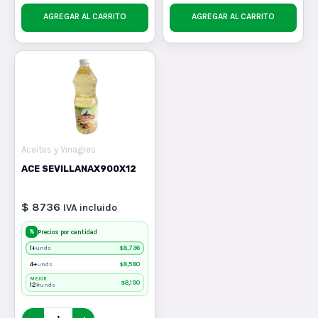
AGREGAR AL CARRITO
AGREGAR AL CARRITO
Aceites y Vinagres
ACE SEVILLANAX900X12
$ 8736
IVA incluido
%
Precios por cantidad
1+
$
8,736
unds
4+
$
8,580
unds
MEJOR
$
8,190
12+
unds