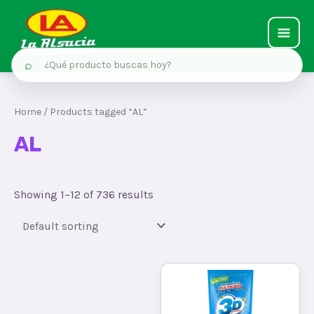
MAIN
⌕
MEN
Ir
al
Home
/ Products tagged “AL”
contenido
AL
Showing 1–12 of 736 results