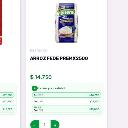
DESPENSA
ARROZ FEDE PREMX2500
$ 14.750
Precios por cantidad
%
17,950
1+
14,750
unds
$
$
17,300
3+
14,250
unds
$
$
MEJOR
16,520
13,800
$
$
5+
unds
−
+