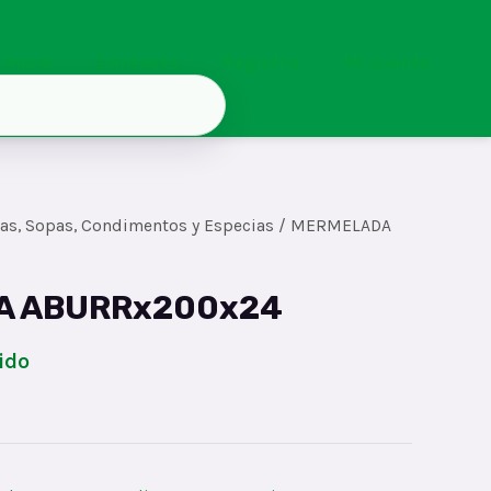
Inicio
Contacto
Registro
Mi cuenta
sas, Sopas, Condimentos y Especias
/ MERMELADA
A ABURRx200x24
ido