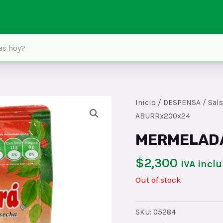
Inicio
/
DESPENSA
/
Sal
ABURRx200x24
MERMELAD
$
2,300
IVA inclu
Out of stock
SKU:
05284