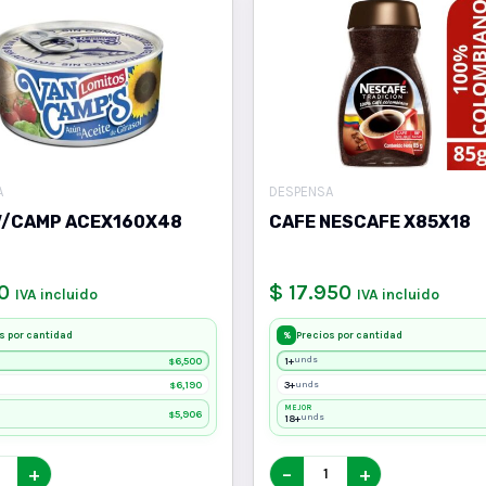
A
DESPENSA
V/CAMP ACEX160X48
CAFE NESCAFE X85X18
0
$ 17.950
IVA incluido
IVA incluido
s por cantidad
Precios por cantidad
%
6,500
1+
unds
$
6,190
3+
unds
$
MEJOR
5,906
$
18+
unds
+
−
+