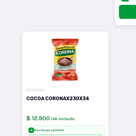
DESPENSA
COCOA CORONAX230X34
$ 12.900
IVA incluido
Precios por cantidad
%