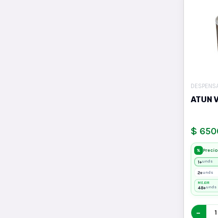
DESPENS
ATUN 
$ 650
Precio
%
1+
unds
2+
unds
MEJOR
48+
unds
−