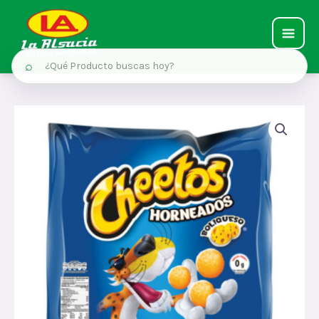
MAIN
⌕
MEN
Ir
al
contenido