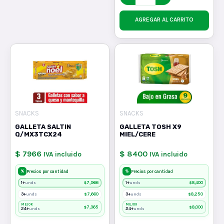
AGREGAR AL CARRITO
SNACKS
SNACKS
GALLETA SALTIN
GALLETA TOSH X9
Q/MX3TCX24
MIEL/CERE
$ 7966
$ 8400
IVA incluido
IVA incluido
%
%
Precios por cantidad
Precios por cantidad
1+
$
7,966
1+
$
8,400
unds
unds
3+
$
7,660
3+
$
8,250
unds
unds
MEJOR
MEJOR
$
7,365
$
8,000
24+
24+
unds
unds