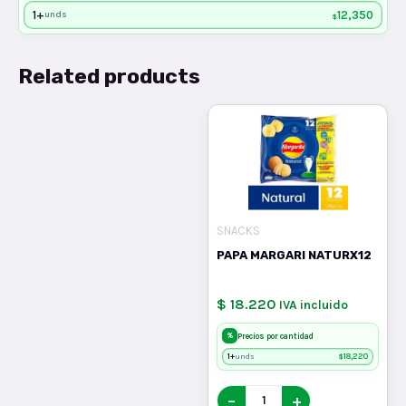
1+
12,350
unds
$
Related products
SNACKS
PAPA MARGARI NATURX12
$ 18.220
IVA incluido
%
Precios por cantidad
1+
$
18,220
unds
−
+