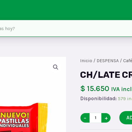
Inicio
/
DESPENSA
/
Café
CH/LATE C
$ 15.650
IVA inc
Disponibilidad:
579 in
CH/LATE
−
+
A
CRUZ