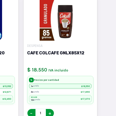
DESPENSA
20
CAFE COLCAFE GNLX85X12
$ 18.550
IVA incluido
Precios por cantidad
%
13,052
1+
18,550
unds
$
$
12,671
3+
17,890
unds
$
$
MEJOR
12,450
17,070
$
$
12+
unds
−
+