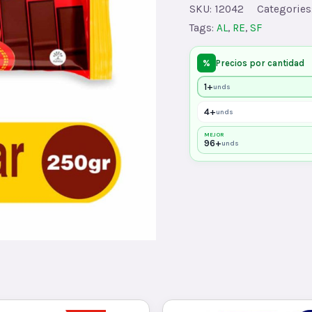
x250x96
SKU:
12042
Categories
quantity
Tags:
AL
,
RE
,
SF
%
Precios por cantidad
1+
unds
4+
unds
MEJOR
96+
unds