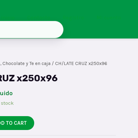
Inicio
Contacto
Registro
Mi cuenta
, Chocolate y Te en caja
/ CH/LATE CRUZ x250x96
RUZ x250x96
luido
 stock
DD TO CART