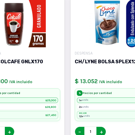
A
DESPENSA
COLCAFE GNLX170
CH/LYNE BOLSA SPLEX1
300
$ 13.052
IVA incluido
IVA incluido
s por cantidad
Precios por cantidad
%
29,300
1+
unds
$
28,800
2+
unds
$
MEJOR
27,450
$
12+
unds
+
−
+