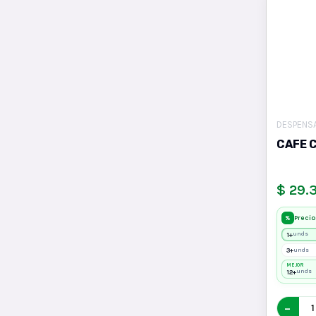
DESPENS
CAFE 
$ 29.
Precio
%
1+
unds
3+
unds
MEJOR
12+
unds
−