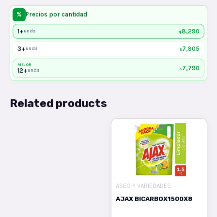
%
Precios por cantidad
1+
8,290
unds
$
3+
7,905
unds
$
MEJOR
7,790
$
12+
unds
Related products
ASEO Y VARIEDADES
AJAX BICARBOX1500X8