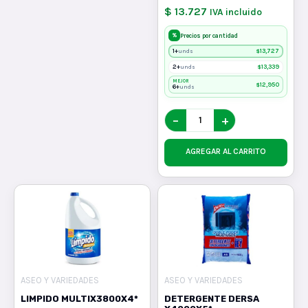
$ 13.727
IVA incluido
%
Precios por cantidad
1+
$
13,727
unds
2+
$
13,339
unds
MEJOR
$
12,950
6+
unds
−
+
AGREGAR AL CARRITO
ASEO Y VARIEDADES
ASEO Y VARIEDADES
LIMPIDO MULTIX3800X4*
DETERGENTE DERSA