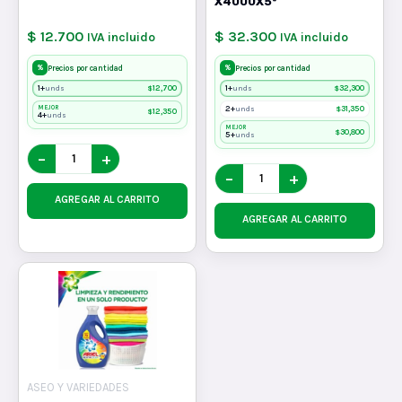
X4000X5*
$ 12.700
$ 32.300
IVA incluido
IVA incluido
%
%
Precios por cantidad
Precios por cantidad
1+
$
12,700
1+
$
32,300
unds
unds
MEJOR
2+
$
31,350
unds
$
12,350
4+
unds
MEJOR
$
30,800
5+
unds
−
+
−
+
AGREGAR AL CARRITO
AGREGAR AL CARRITO
ASEO Y VARIEDADES