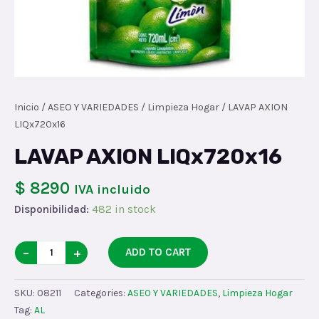
Inicio
/
ASEO Y VARIEDADES
/
Limpieza Hogar
/ LAVAP AXION
LIQx720x16
LAVAP AXION LIQx720x16
$ 8290
IVA incluido
Disponibilidad:
482 in stock
LAVAP
−
+
ADD TO CART
AXION
LIQx720x16
SKU:
08211
Categories:
ASEO Y VARIEDADES
,
Limpieza Hogar
quantity
Tag:
AL