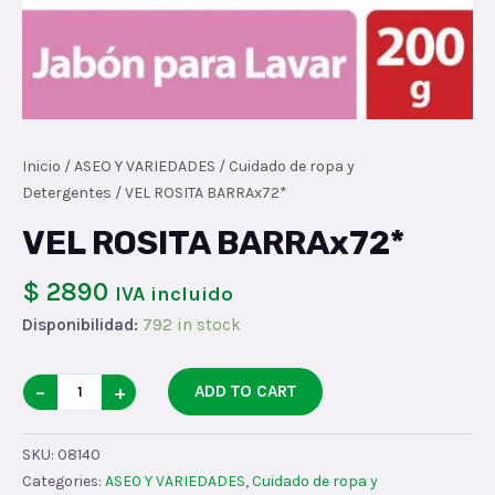
Inicio
/
ASEO Y VARIEDADES
/
Cuidado de ropa y
Detergentes
/ VEL ROSITA BARRAx72*
VEL ROSITA BARRAx72*
$ 2890
IVA incluido
Disponibilidad:
792 in stock
VEL
−
+
ADD TO CART
ROSITA
BARRAx72*
SKU:
08140
quantity
Categories:
ASEO Y VARIEDADES
,
Cuidado de ropa y