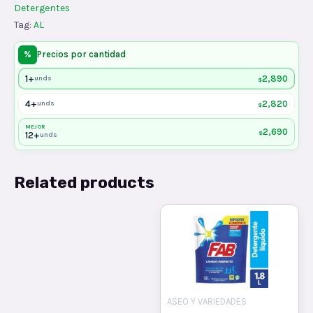
Detergentes
Tag:
AL
%
Precios por cantidad
1+
2,890
unds
$
4+
2,820
unds
$
MEJOR
2,690
$
12+
unds
Related products
ASEO Y VARIEDADES