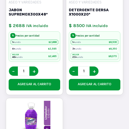
ASEO Y VARIEDADES
ASEO Y VARIEDADES
JABON
DETERGENTE DERSA
SUPREMOX300X48*
X1000X20*
$ 2688
$ 8500
IVA incluido
IVA incluido
%
%
Precios por cantidad
Precios por cantidad
1+
$
2,688
1+
$
8,500
unds
unds
4+
$
2,585
3+
$
8,350
unds
unds
MEJOR
MEJOR
$
2,485
$
8,075
48+
20+
unds
unds
−
+
−
+
AGREGAR AL CARRITO
AGREGAR AL CARRITO