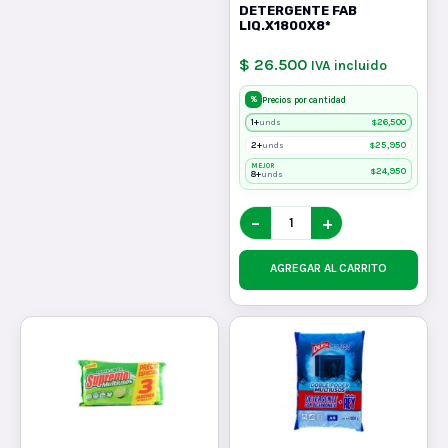
DETERGENTE FAB
LIQ.X1800X8*
$ 26.500
IVA incluido
%
Precios por cantidad
1+
$
26,500
unds
2+
$
25,950
unds
MEJOR
$
24,950
8+
unds
−
+
AGREGAR AL CARRITO