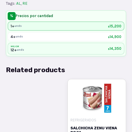
Tags:
AL
,
RE
%
Precios por cantidad
1+
15,200
unds
$
4+
14,900
unds
$
MEJOR
14,350
$
12+
unds
Related products
REFRIGERADOS
SALCHICHA ZENU VIENA