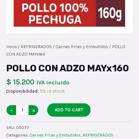
Inicio
/
REFRIGERADOS
/
Carnes Frías y Embutidos
/ POLLO
CON ADZO MAYx160
POLLO CON ADZO MAYx160
$ 15.200
IVA incluido
Disponibilidad:
53 in stock
POLLO
−
+
ADD TO CART
CON
ADZO
SKU:
05077
MAYx160
Categories:
Carnes Frías y Embutidos
,
REFRIGERADOS
quantity