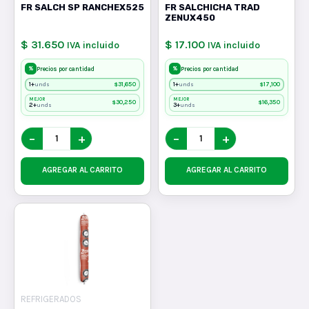
FR SALCH SP RANCHEX525
FR SALCHICHA TRAD
ZENUX450
$ 31.650
$ 17.100
IVA incluido
IVA incluido
%
%
Precios por cantidad
Precios por cantidad
1+
$
31,650
1+
$
17,100
unds
unds
MEJOR
MEJOR
$
30,250
$
16,350
2+
3+
unds
unds
−
+
−
+
AGREGAR AL CARRITO
AGREGAR AL CARRITO
REFRIGERADOS