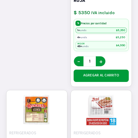
ROJA
$ 5350
IVA incluido
%
Precios por cantidad
1+
$
5,350
unds
4+
$
5,250
unds
MEJOR
$
4,990
48+
unds
−
+
AGREGAR AL CARRITO
REFRIGERADOS
REFRIGERADOS