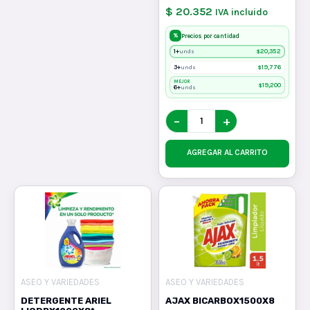
$ 20.352
IVA incluido
%
Precios por cantidad
1+
$
20,352
unds
3+
$
19,776
unds
MEJOR
$
19,200
6+
unds
−
+
AGREGAR AL CARRITO
ASEO Y VARIEDADES
ASEO Y VARIEDADES
DETERGENTE ARIEL
AJAX BICARBOX1500X8