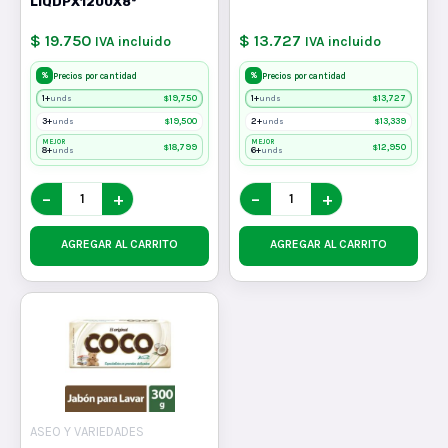
LIQDPX1200X8*
$ 19.750
$ 13.727
IVA incluido
IVA incluido
%
%
Precios por cantidad
Precios por cantidad
1+
$
19,750
1+
$
13,727
unds
unds
3+
$
19,500
2+
$
13,339
unds
unds
MEJOR
MEJOR
$
18,799
$
12,950
8+
6+
unds
unds
−
+
−
+
AGREGAR AL CARRITO
AGREGAR AL CARRITO
ASEO Y VARIEDADES