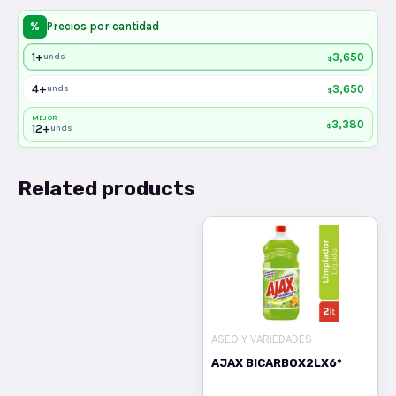
%
Precios por cantidad
1+
3,650
unds
$
4+
3,650
unds
$
MEJOR
3,380
$
12+
unds
Related products
ASEO Y VARIEDADES
AJAX BICARBOX2LX6*