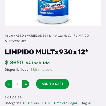
Inicio
/
ASEO Y VARIEDADES
/
Limpieza Hogar
/ LIMPIDO
MULTx930x12*
LIMPIDO MULTx930x12*
$ 3650
IVA incluido
Disponibilidad:
689 in stock
LIMPIDO
−
+
ADD TO CART
MULTx930x12*
quantity
SKU:
08133
Categories:
ASEO Y VARIEDADES
,
Limpieza Hogar
Tag:
AL