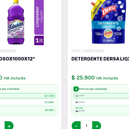
ARIEDADES
ASEO Y VARIEDADES
OSOX1000X12*
DETERGENTE DERSA LI
0
$ 25.900
IVA incluido
IVA incluido
s por cantidad
Precios por cantidad
%
7,700
1+
unds
$
7,600
2+
unds
$
MEJOR
7,550
$
6+
unds
+
−
+