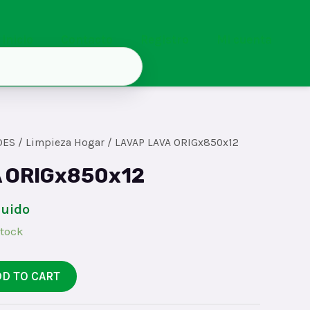
Inicio
Contacto
Registro
Mi cuenta
DES
/
Limpieza Hogar
/ LAVAP LAVA ORIGx850x12
 ORIGx850x12
luido
stock
DD TO CART