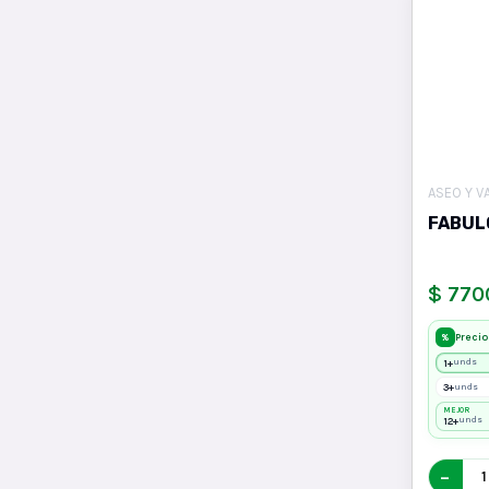
ASEO Y V
FABUL
$ 770
Precio
%
1+
unds
3+
unds
MEJOR
12+
unds
−