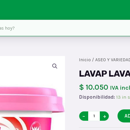
Inicio
/
ASEO Y VARIEDA
LAVAP LAVA
$ 10.050
IVA inc
Disponibilidad:
13 in 
LAVAP
−
+
A
LAVA