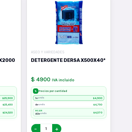
ASEO Y VARIEDADES
QX2000
DETERGENTE DERSA X500X40*
$ 4900
IVA incluido
Precios por cantidad
%
25,900
1+
4,900
unds
$
$
25,450
4+
4,750
unds
$
$
MEJOR
24,520
4,570
$
$
40+
unds
−
+