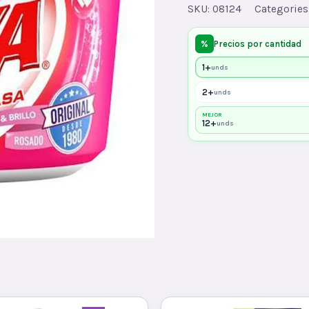
ORIGx850x12
SKU:
08124
Categories
quantity
%
Precios por cantidad
1+
unds
2+
unds
MEJOR
12+
unds