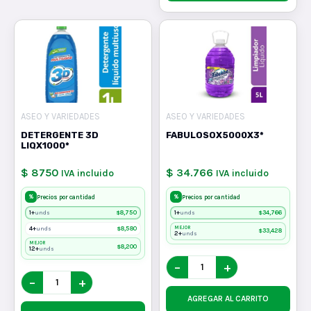
ASEO Y VARIEDADES
ASEO Y VARIEDADES
DETERGENTE 3D
FABULOSOX5000X3*
LIQX1000*
$ 8750
$ 34.766
IVA incluido
IVA incluido
%
%
Precios por cantidad
Precios por cantidad
1+
$
8,750
1+
$
34,766
unds
unds
4+
$
8,580
MEJOR
unds
$
33,428
2+
unds
MEJOR
$
8,200
12+
unds
−
+
−
+
AGREGAR AL CARRITO