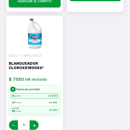
AGREGAR AL CARRITO
ASEO Y VARIEDADES
BLANQUEADOR
CLOROXX1800X6*
$ 7550
IVA incluido
%
Precios por cantidad
1+
$
7,550
unds
2+
$
7,400
unds
MEJOR
$
7,150
6+
unds
−
+