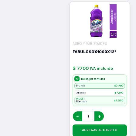
ASEO Y VARIEDADES
FABULOSOX1000X12*
$ 7700
IVA incluido
%
Precios por cantidad
1+
$
7,700
unds
3+
$
7,600
unds
MEJOR
$
7,550
12+
unds
−
+
AGREGAR AL CARRITO