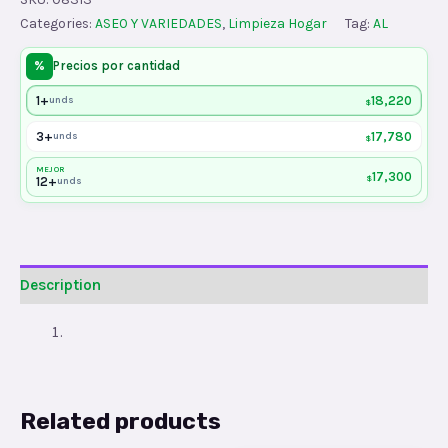
quantity
Categories:
ASEO Y VARIEDADES
,
Limpieza Hogar
Tag:
AL
%
Precios por cantidad
1+
18,220
unds
$
3+
17,780
unds
$
MEJOR
17,300
$
12+
unds
Description
Related products