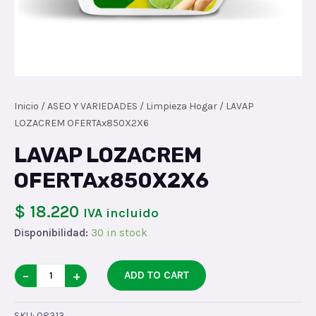
Inicio
/
ASEO Y VARIEDADES
/
Limpieza Hogar
/ LAVAP
LOZACREM OFERTAx850X2X6
LAVAP LOZACREM
OFERTAx850X2X6
$ 18.220
IVA incluido
Disponibilidad:
30 in stock
LAVAP
−
+
ADD TO CART
LOZACREM
OFERTAx850X2X6
SKU:
08313