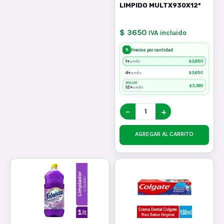
LIMPIDO MULTX930X12*
$ 3650
IVA incluido
%
Precios por cantidad
1+
$
3,650
unds
4+
$
3,650
unds
MEJOR
$
3,380
12+
unds
−
+
AGREGAR AL CARRITO