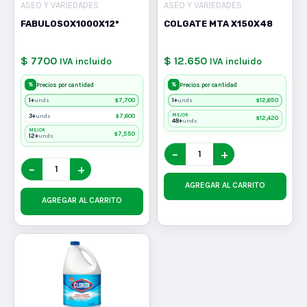
ASEO Y VARIEDADES
ASEO Y VARIEDADES
FABULOSOX1000X12*
COLGATE MTA X150X48
$ 7700
$ 12.650
IVA incluido
IVA incluido
%
%
Precios por cantidad
Precios por cantidad
1+
$
7,700
1+
$
12,650
unds
unds
3+
$
7,600
MEJOR
unds
$
12,420
48+
unds
MEJOR
$
7,550
12+
unds
−
+
−
+
AGREGAR AL CARRITO
AGREGAR AL CARRITO