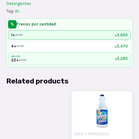
Detergentes
Tag:
AL
%
Precios por cantidad
1+
3,650
unds
$
4+
3,470
unds
$
MEJOR
3,260
$
22+
unds
Related products
ASEO Y VARIEDADES