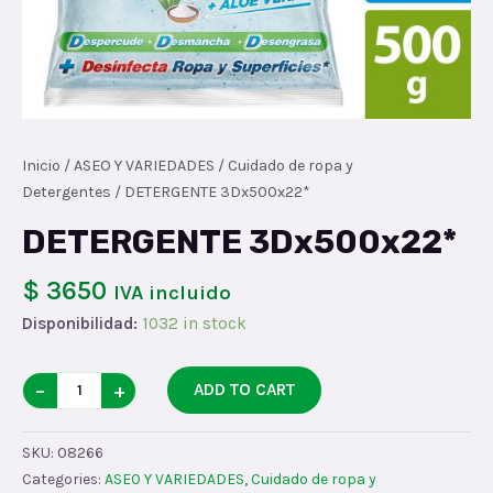
Inicio
/
ASEO Y VARIEDADES
/
Cuidado de ropa y
Detergentes
/ DETERGENTE 3Dx500x22*
DETERGENTE 3Dx500x22*
$ 3650
IVA incluido
Disponibilidad:
1032 in stock
DETERGENTE
−
+
ADD TO CART
3Dx500x22*
quantity
SKU:
08266
Categories:
ASEO Y VARIEDADES
,
Cuidado de ropa y