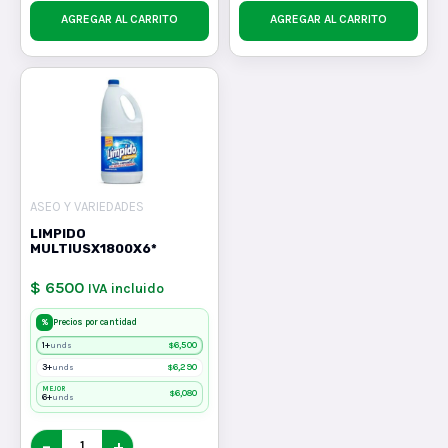
AGREGAR AL CARRITO
AGREGAR AL CARRITO
ASEO Y VARIEDADES
LIMPIDO
MULTIUSX1800X6*
$ 6500
IVA incluido
%
Precios por cantidad
1+
$
6,500
unds
3+
$
6,290
unds
MEJOR
$
6,080
6+
unds
−
+