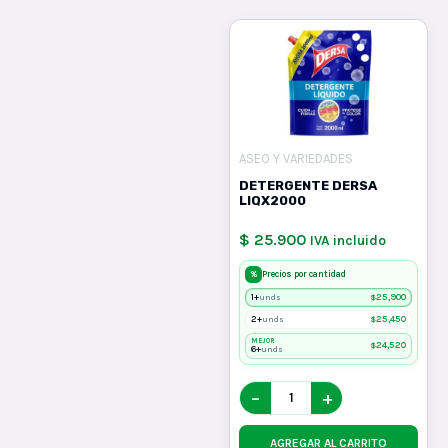
ASEO Y VARIEDADES
DETERGENTE DERSA
LIQX2000
$ 25.900
IVA incluido
%
Precios por cantidad
1+
$
25,900
unds
2+
$
25,450
unds
MEJOR
$
24,520
6+
unds
−
+
AGREGAR AL CARRITO