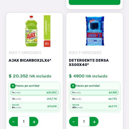
ASEO Y VARIEDADES
ASEO Y VARIEDADES
AJAX BICARBOX2LX6*
DETERGENTE DERSA
X500X40*
$ 20.352
$ 4900
IVA incluido
IVA incluido
%
%
Precios por cantidad
Precios por cantidad
1+
$
20,352
1+
$
4,900
unds
unds
3+
$
19,776
4+
$
4,750
unds
unds
MEJOR
MEJOR
$
19,200
$
4,570
6+
40+
unds
unds
−
+
−
+