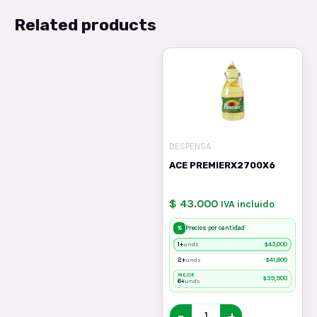
Related products
DESPENSA
ACE PREMIERX2700X6
$ 43.000
IVA incluido
%
Precios por cantidad
1+
$
43,000
unds
2+
$
41,800
unds
MEJOR
$
39,900
6+
unds
−
+