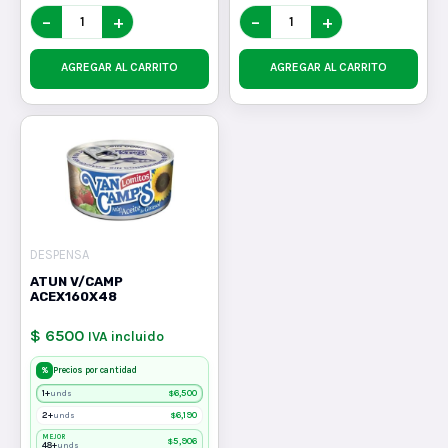
−
+
−
+
AGREGAR AL CARRITO
AGREGAR AL CARRITO
DESPENSA
ATUN V/CAMP
ACEX160X48
$ 6500
IVA incluido
%
Precios por cantidad
1+
$
6,500
unds
2+
$
6,190
unds
MEJOR
$
5,906
48+
unds