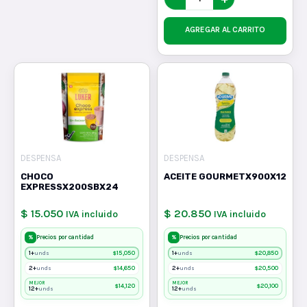
AGREGAR AL CARRITO
DESPENSA
DESPENSA
CHOCO
ACEITE GOURMETX900X12
EXPRESSX200SBX24
$ 15.050
$ 20.850
IVA incluido
IVA incluido
%
%
Precios por cantidad
Precios por cantidad
1+
$
15,050
1+
$
20,850
unds
unds
2+
$
14,650
2+
$
20,500
unds
unds
MEJOR
MEJOR
$
14,120
$
20,100
12+
12+
unds
unds