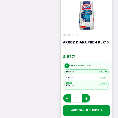
DESPENSA
ARROZ DIANA PREM KLX15
$ 5771
%
Precios por cantidad
1+
$
5,771
unds
2+
$
5,580
unds
MEJOR
$
5,350
15+
unds
−
+
AGREGAR AL CARRITO