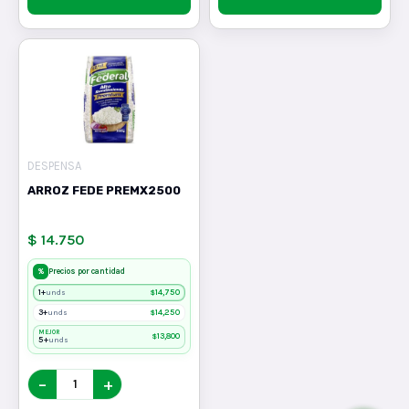
DESPENSA
ARROZ FEDE PREMX2500
$ 14.750
%
Precios por cantidad
1+
$
14,750
unds
3+
$
14,250
unds
MEJOR
$
13,800
5+
unds
−
+