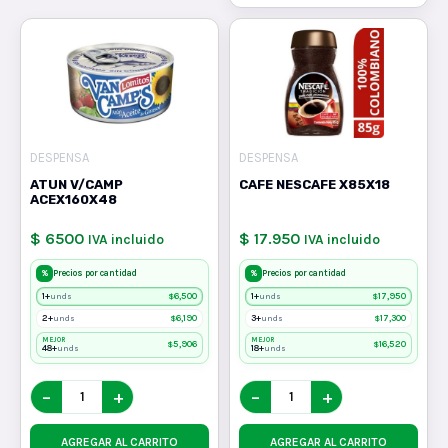
DESPENSA
DESPENSA
ATUN V/CAMP
CAFE NESCAFE X85X18
ACEX160X48
$ 6500
$ 17.950
IVA incluido
IVA incluido
%
%
Precios por cantidad
Precios por cantidad
1+
$
6,500
1+
$
17,950
unds
unds
2+
$
6,190
3+
$
17,300
unds
unds
MEJOR
MEJOR
$
5,906
$
16,520
48+
18+
unds
unds
−
+
−
+
AGREGAR AL CARRITO
AGREGAR AL CARRITO