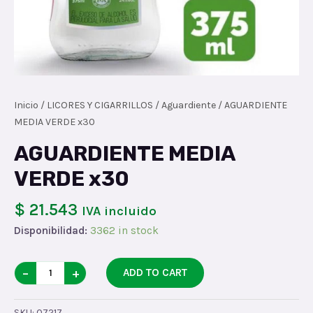
Inicio
/
LICORES Y CIGARRILLOS
/
Aguardiente
/ AGUARDIENTE
MEDIA VERDE x30
AGUARDIENTE MEDIA
VERDE x30
$ 21.543
IVA incluido
Disponibilidad:
3362 in stock
AGUARDIENTE
−
+
ADD TO CART
MEDIA
VERDE
SKU:
07217