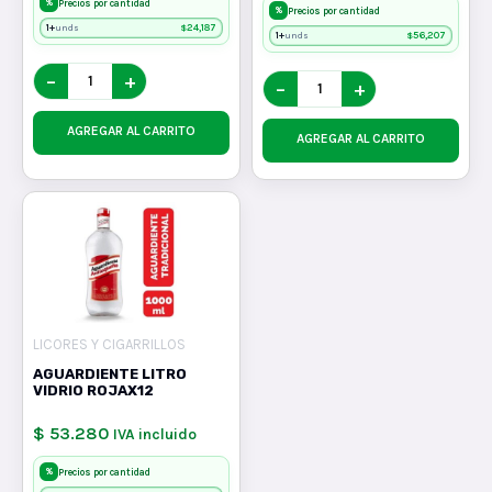
%
Precios por cantidad
%
Precios por cantidad
1+
$
24,187
unds
1+
$
56,207
unds
−
+
−
+
AGREGAR AL CARRITO
AGREGAR AL CARRITO
LICORES Y CIGARRILLOS
AGUARDIENTE LITRO
VIDRIO ROJAX12
$ 53.280
IVA incluido
%
Precios por cantidad