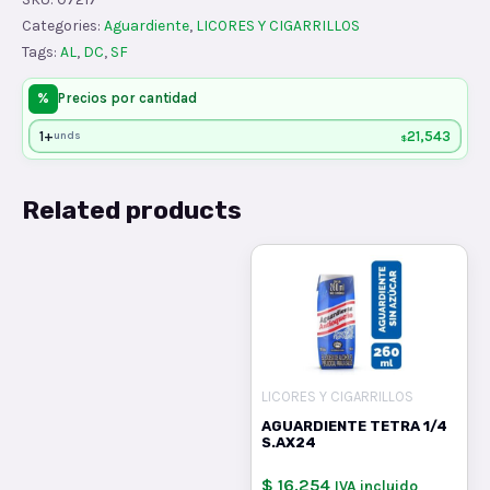
x30
Categories:
Aguardiente
,
LICORES Y CIGARRILLOS
quantity
Tags:
AL
,
DC
,
SF
%
Precios por cantidad
1+
21,543
unds
$
Related products
LICORES Y CIGARRILLOS
AGUARDIENTE TETRA 1/4
S.AX24
$ 16.254
IVA incluido