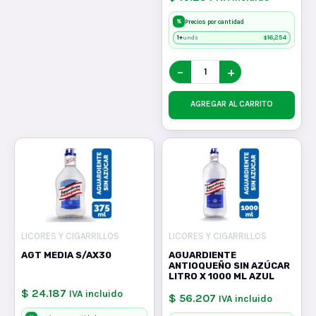
%
Precios por cantidad
1+
$
16,254
unds
−
+
AGREGAR AL CARRITO
LICORES Y CIGARRILLOS
LICORES Y CIGARRILLOS
AGT MEDIA S/AX30
AGUARDIENTE
ANTIOQUEÑO SIN AZÚCAR
LITRO X 1000 ML AZUL
$ 24.187
IVA incluido
$ 56.207
IVA incluido