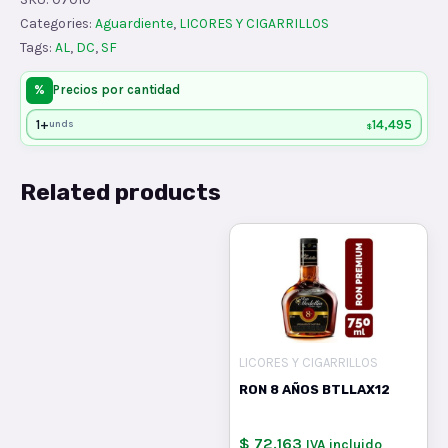
1/4x24
Categories:
Aguardiente
,
LICORES Y CIGARRILLOS
quantity
Tags:
AL
,
DC
,
SF
%
Precios por cantidad
1+
14,495
unds
$
Related products
LICORES Y CIGARRILLOS
RON 8 AÑOS BTLLAX12
$ 72.163
IVA incluido