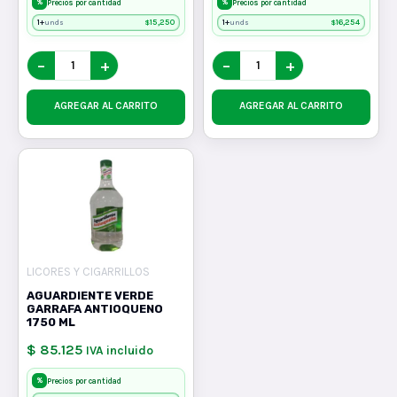
%
%
Precios por cantidad
Precios por cantidad
1+
$
15,250
1+
$
16,254
unds
unds
−
+
−
+
AGREGAR AL CARRITO
AGREGAR AL CARRITO
LICORES Y CIGARRILLOS
AGUARDIENTE VERDE
GARRAFA ANTIOQUENO
1750 ML
$ 85.125
IVA incluido
%
Precios por cantidad