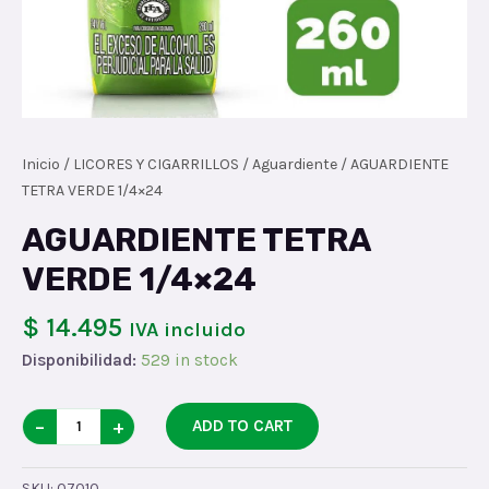
Inicio
/
LICORES Y CIGARRILLOS
/
Aguardiente
/ AGUARDIENTE
TETRA VERDE 1/4×24
AGUARDIENTE TETRA
VERDE 1/4×24
$ 14.495
IVA incluido
Disponibilidad:
529 in stock
AGUARDIENTE
−
+
ADD TO CART
TETRA
VERDE
SKU:
07010