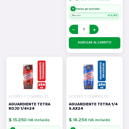
%
Precios por cantidad
1+
$
72,163
unds
−
+
AGREGAR AL CARRITO
LICORES Y CIGARRILLOS
LICORES Y CIGARRILLOS
AGUARDIENTE TETRA
AGUARDIENTE TETRA 1/4
ROJO 1/4×24
S.AX24
$ 15.250
$ 16.254
IVA incluido
IVA incluido