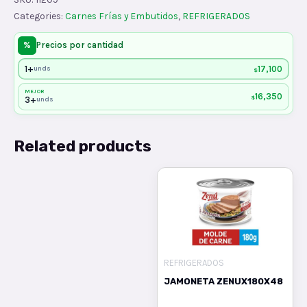
ZENUx450
Categories:
Carnes Frías y Embutidos
,
REFRIGERADOS
quantity
%
Precios por cantidad
1+
17,100
unds
$
MEJOR
16,350
$
3+
unds
Related products
REFRIGERADOS
JAMONETA ZENUX180X48