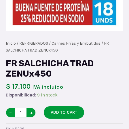
Inicio
/
REFRIGERADOS
/
Carnes Frías y Embutidos
/ FR
SALCHICHA TRAD ZENUx450
FR SALCHICHA TRAD
ZENUx450
$ 17.100
IVA incluido
Disponibilidad:
9 in stock
FR
−
+
ADD TO CART
SALCHICHA
TRAD
SKU:
11209