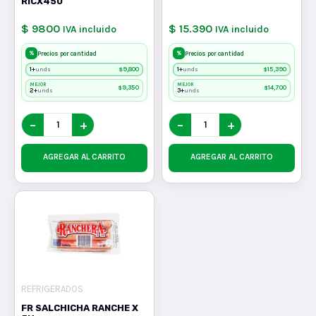
RICX450
$ 9800
$ 15.390
IVA incluido
IVA incluido
%
%
Precios por cantidad
Precios por cantidad
1+
$
9,800
1+
$
15,390
unds
unds
MEJOR
MEJOR
$
9,350
$
14,700
2+
3+
unds
unds
−
+
−
+
AGREGAR AL CARRITO
AGREGAR AL CARRITO
REFRIGERADOS
FR SALCHICHA RANCHE X