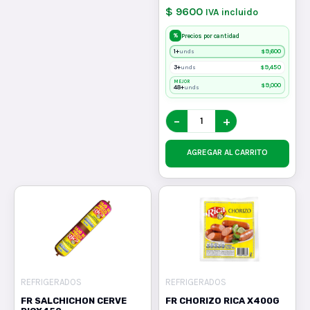
$ 9600
IVA incluido
%
Precios por cantidad
1+
$
9,600
unds
3+
$
9,450
unds
MEJOR
$
9,000
48+
unds
−
+
AGREGAR AL CARRITO
REFRIGERADOS
REFRIGERADOS
FR SALCHICHON CERVE
FR CHORIZO RICA X400G