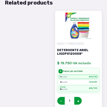
Related products
ASEO Y VARIEDADES
DETERGENTE ARIEL
LIQDPX1200X8*
$ 19.750
IVA incluido
%
Precios por cantidad
1+
$
19,750
unds
3+
$
19,500
unds
MEJOR
$
18,799
8+
unds
−
+