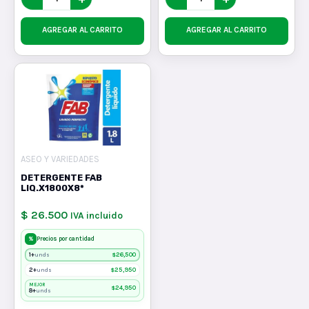
AGREGAR AL CARRITO
AGREGAR AL CARRITO
ASEO Y VARIEDADES
DETERGENTE FAB
LIQ.X1800X8*
$ 26.500
IVA incluido
%
Precios por cantidad
1+
$
26,500
unds
2+
$
25,950
unds
MEJOR
$
24,950
8+
unds