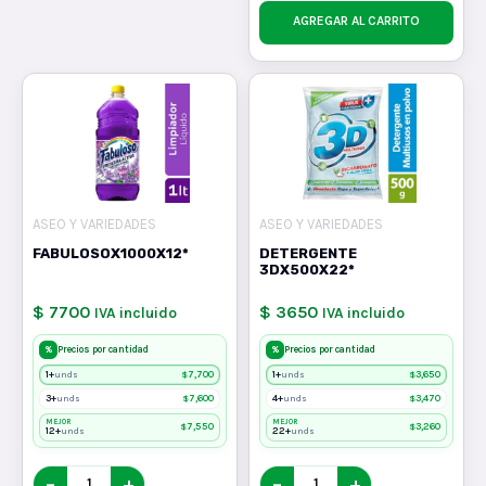
AGREGAR AL CARRITO
ASEO Y VARIEDADES
ASEO Y VARIEDADES
FABULOSOX1000X12*
DETERGENTE
3DX500X22*
$ 7700
$ 3650
IVA incluido
IVA incluido
%
%
Precios por cantidad
Precios por cantidad
1+
$
7,700
1+
$
3,650
unds
unds
3+
$
7,600
4+
$
3,470
unds
unds
MEJOR
MEJOR
$
7,550
$
3,260
12+
22+
unds
unds
−
+
−
+