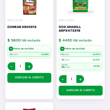
MASCOTAS
MASCOTAS
DONKAN X800X12
DOG AMARILL
ARPX475X18
$ 5600
$ 4450
IVA incluido
IVA incluido
%
%
Precios por cantidad
Precios por cantidad
1+
$
5,600
1+
$
4,450
unds
unds
3+
$
4,350
unds
−
+
MEJOR
$
4,180
18+
unds
AGREGAR AL CARRITO
−
+
AGREGAR AL CARRITO