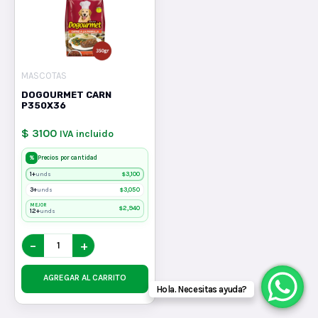
MASCOTAS
DOGOURMET CARN
P350X36
$ 3100
IVA incluido
%
Precios por cantidad
1+
$
3,100
unds
3+
$
3,050
unds
MEJOR
$
2,940
12+
unds
−
+
AGREGAR AL CARRITO
Hola. Necesitas ayuda?