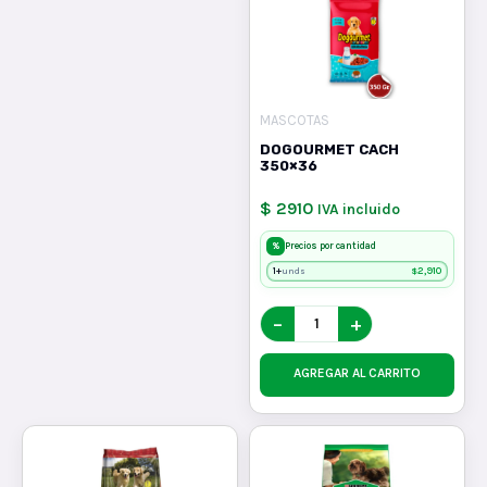
MASCOTAS
DOGOURMET CACH
350×36
$ 2910
IVA incluido
%
Precios por cantidad
1+
$
2,910
unds
−
+
AGREGAR AL CARRITO