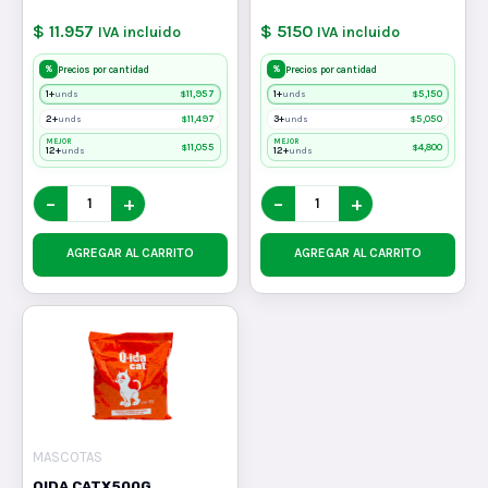
$ 11.957
$ 5150
IVA incluido
IVA incluido
%
%
Precios por cantidad
Precios por cantidad
1+
$
11,957
1+
$
5,150
unds
unds
2+
$
11,497
3+
$
5,050
unds
unds
MEJOR
MEJOR
$
11,055
$
4,800
12+
12+
unds
unds
−
+
−
+
AGREGAR AL CARRITO
AGREGAR AL CARRITO
MASCOTAS
QIDA CATX500G