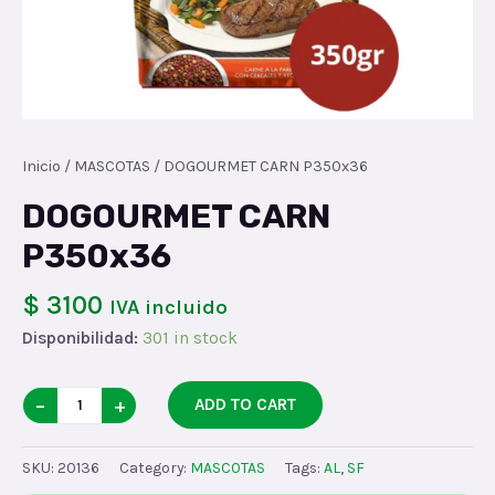
Inicio
/
MASCOTAS
/ DOGOURMET CARN P350x36
DOGOURMET CARN
P350x36
$ 3100
IVA incluido
Disponibilidad:
301 in stock
DOGOURMET
−
+
ADD TO CART
CARN
P350x36
SKU:
20136
Category:
MASCOTAS
Tags:
AL
,
SF
quantity