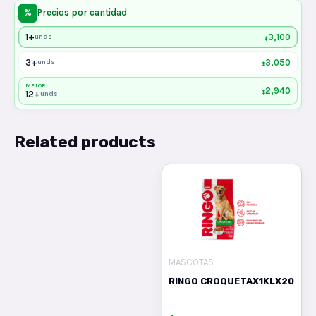
%
Precios por cantidad
1+
3,100
unds
$
3+
3,050
unds
$
MEJOR
2,940
$
12+
unds
Related products
MASCOTAS
RINGO CROQUETAX1KLX20