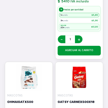
$ 5410
IVA incluido
%
Precios por cantidad
1+
$
5,410
unds
3+
$
5,310
unds
MEJOR
$
5,120
20+
unds
−
+
AGREGAR AL CARRITO
MASCOTAS
MASCOTAS
OHMAIGATX500
GATSY CARNEX500X18