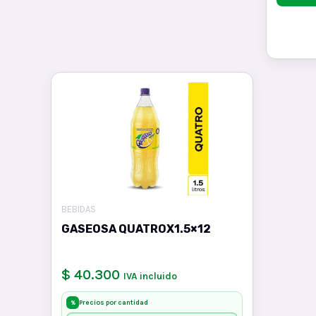
BEBIDAS
GASEOSA QUATROX1.5×12
$ 40.300
IVA incluido
Precios por cantidad
%