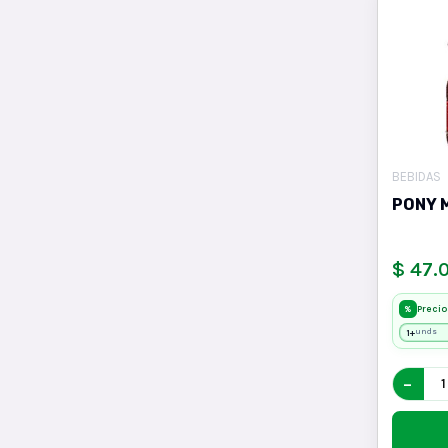
BEBIDAS
PONY 
$ 47.
Precio
%
1+
unds
−