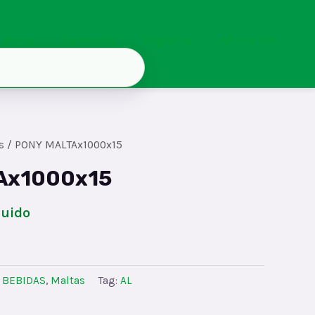
Inicio
Contacto
Registro
Mi cuenta
s
/ PONY MALTAx1000x15
Ax1000x15
luido
:
BEBIDAS
,
Maltas
Tag:
AL