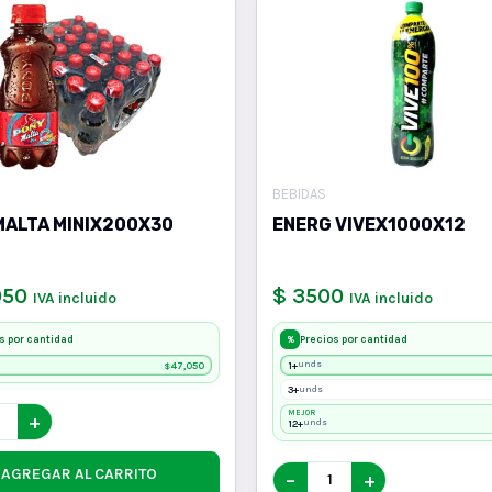
BEBIDAS
MALTA MINIX200X30
ENERG VIVEX1000X12
050
$ 3500
IVA incluido
IVA incluido
s por cantidad
Precios por cantidad
%
47,050
1+
unds
$
3+
unds
MEJOR
+
12+
unds
AGREGAR AL CARRITO
−
+