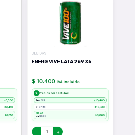
BEBIDAS
ENERG VIVE LATA 269 X6
$ 10.400
IVA incluido
Precios por cantidad
%
3,500
1+
10,400
unds
$
$
3,410
2+
10,230
unds
$
$
MEJOR
3,253
9,860
$
$
4+
unds
−
+