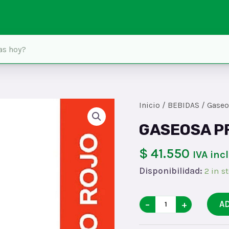
Inicio
/
BEBIDAS
/
Gaseo
GASEOSA P
$ 41.550
IVA inc
Disponibilidad:
2 in s
GASEOSA
−
+
A
PREMIOx1.5x12