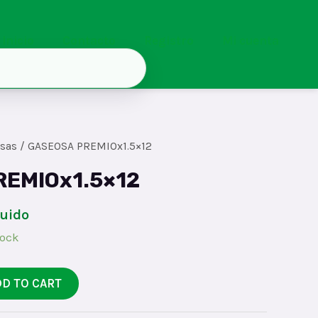
Inicio
Contacto
Registro
Mi cuenta
sas
/ GASEOSA PREMIOx1.5×12
REMIOx1.5×12
luido
tock
DD TO CART