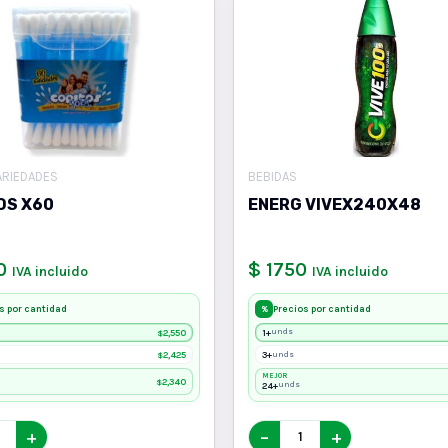
ARIEDADES
BEBIDAS
OS X60
ENERG VIVEX240X48
0
$ 1750
IVA incluido
IVA incluido
s por cantidad
Precios por cantidad
%
2,550
1+
unds
$
2,425
3+
unds
$
MEJOR
2,340
$
24+
unds
+
−
+