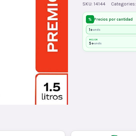
quantity
SKU:
14144
Categories
%
Precios por cantidad
1+
unds
MEJOR
5+
unds