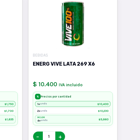
BEBIDAS
ENERG VIVE LATA 269 X6
$ 10.400
IVA incluido
Precios por cantidad
%
1,750
1+
10,400
unds
$
$
1,700
2+
10,230
unds
$
$
MEJOR
1,635
9,860
$
$
4+
unds
−
+