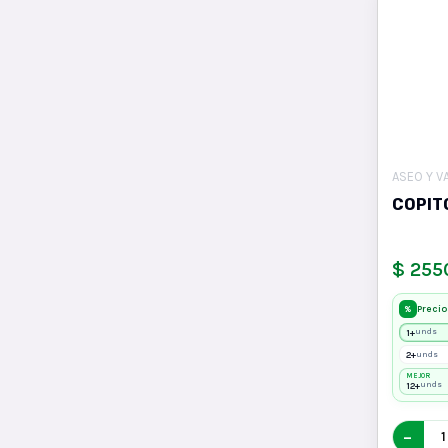
ASEO Y V
COPIT
$ 255
Precio
%
1+
unds
2+
unds
MEJOR
12+
unds
−