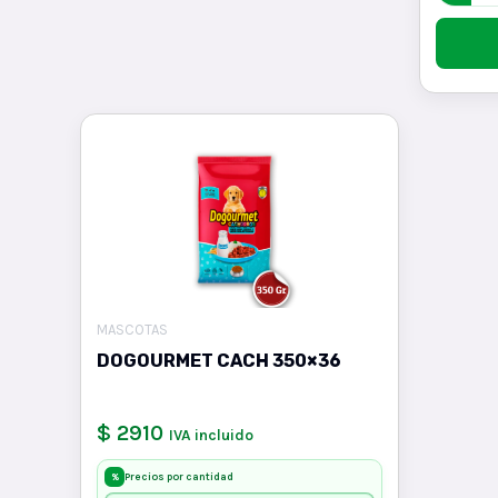
MASCOTAS
DOGOURMET CACH 350×36
$ 2910
IVA incluido
Precios por cantidad
%