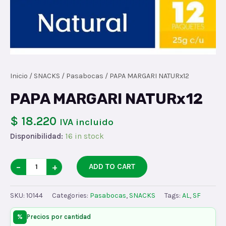
Inicio
/
SNACKS
/
Pasabocas
/ PAPA MARGARI NATURx12
PAPA MARGARI NATURx12
$ 18.220
IVA incluido
Disponibilidad:
16 in stock
PAPA
−
+
ADD TO CART
MARGARI
NATURx12
SKU:
10144
Categories:
Pasabocas
,
SNACKS
Tags:
AL
,
SF
quantity
%
Precios por cantidad