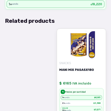
1+
18,220
unds
$
Related products
SNACKS
MANI MIX PASASX180
$ 6165
IVA incluido
%
Precios por cantidad
1+
$
6,165
unds
2+
$
5,988
unds
MEJOR
$
5,871
12+
unds