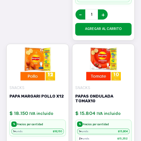
−
+
AGREGAR AL CARRITO
SNACKS
SNACKS
PAPA MARGARI POLLO X12
PAPAS ONDULADA
TOMAX10
$ 18.150
$ 15.804
IVA incluido
IVA incluido
%
%
Precios por cantidad
Precios por cantidad
1+
$
18,150
1+
$
15,804
unds
unds
2+
$
15,352
unds