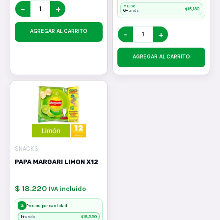
−
+
MEJOR
$
15,180
6+
unds
AGREGAR AL CARRITO
−
+
AGREGAR AL CARRITO
SNACKS
PAPA MARGARI LIMON X12
$ 18.220
IVA incluido
%
Precios por cantidad
1+
$
18,220
unds