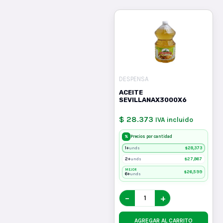
DESPENSA
ACEITE
SEVILLANAX3000X6
$ 28.373
IVA incluido
%
Precios por cantidad
1+
$
28,373
unds
2+
$
27,867
unds
MEJOR
$
26,599
6+
unds
−
+
AGREGAR AL CARRITO