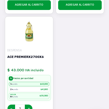
AGREGAR AL CARRITO
AGREGAR AL CARRITO
DESPENSA
ACE PREMIERX2700X6
$ 43.000
IVA incluido
%
Precios por cantidad
1+
$
43,000
unds
2+
$
41,800
unds
MEJOR
$
39,900
6+
unds
−
+