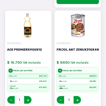
DESPENSA
DESPENSA
ACE PREMIERX900X12
FRIJOL ANT ZENUX310X48
$ 16.750
$ 8650
IVA incluido
IVA incluido
%
%
Precios por cantidad
Precios por cantidad
1+
$
16,750
1+
$
8,650
unds
unds
3+
$
16,450
4+
$
8,480
unds
unds
MEJOR
MEJOR
$
15,850
$
8,090
12+
48+
unds
unds
−
+
−
+