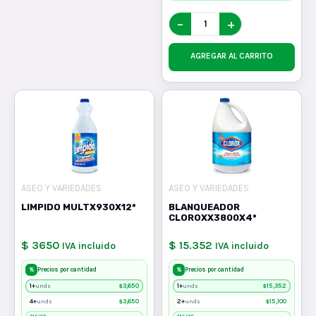
−
+
AGREGAR AL CARRITO
ASEO Y VARIEDADES
ASEO Y VARIEDADES
LIMPIDO MULTX930X12*
BLANQUEADOR
CLOROXX3800X4*
$ 3650
$ 15.352
IVA incluido
IVA incluido
%
%
Precios por cantidad
Precios por cantidad
1+
$
3,650
1+
$
15,352
unds
unds
4+
$
3,650
2+
$
15,100
unds
unds