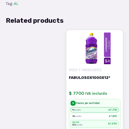
Tag:
AL
Related products
ASEO Y VARIEDADES
FABULOSOX1000X12*
$ 7700
IVA incluido
%
Precios por cantidad
1+
$
7,700
unds
3+
$
7,600
unds
MEJOR
$
7,550
12+
unds