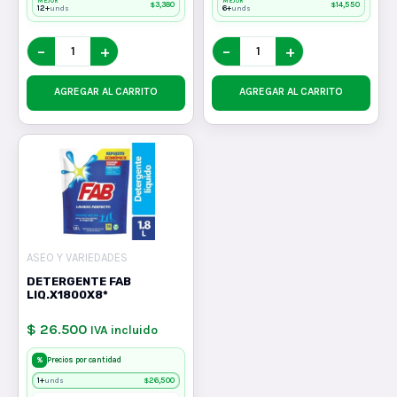
MEJOR
MEJOR
$
3,380
$
14,550
12+
6+
unds
unds
−
+
−
+
AGREGAR AL CARRITO
AGREGAR AL CARRITO
ASEO Y VARIEDADES
DETERGENTE FAB
LIQ.X1800X8*
$ 26.500
IVA incluido
%
Precios por cantidad
1+
$
26,500
unds