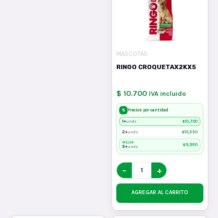
MASCOTAS
RINGO CROQUETAX2KX5
$ 10.700
IVA incluido
%
Precios por cantidad
1+
$
10,700
unds
2+
$
10,550
unds
MEJOR
$
9,950
5+
unds
−
+
AGREGAR AL CARRITO