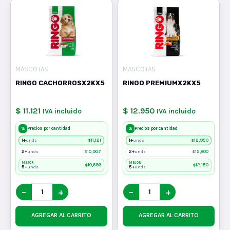
MASCOTAS
MASCOTAS
RINGO CACHORROSX2KX5
RINGO PREMIUMX2KX5
$ 11.121
$ 12.950
IVA incluido
IVA incluido
%
%
Precios por cantidad
Precios por cantidad
1+
$
11,121
1+
$
12,950
unds
unds
2+
$
10,907
2+
$
12,800
unds
unds
MEJOR
MEJOR
$
10,693
$
12,150
5+
5+
unds
unds
−
+
−
+
AGREGAR AL CARRITO
AGREGAR AL CARRITO