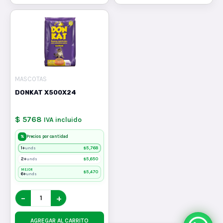
MASCOTAS
DONKAT X500X24
$ 5768
IVA incluido
%
Precios por cantidad
1+
$
5,768
unds
2+
$
5,650
unds
MEJOR
$
5,470
6+
unds
−
+
AGREGAR AL CARRITO