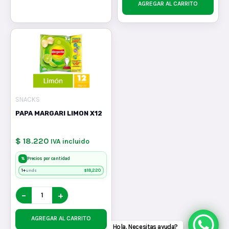
AGREGAR AL CARRITO
SNACKS
PAPA MARGARI LIMON X12
$ 18.220
IVA incluido
%
Precios por cantidad
1+
$
18,220
unds
−
+
AGREGAR AL CARRITO
Hola. Necesitas ayuda?