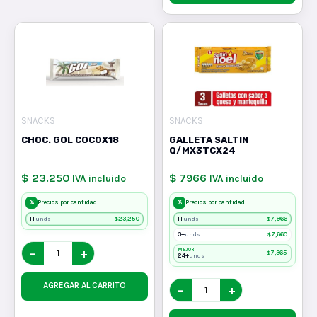
SNACKS
SNACKS
CHOC. GOL COCOX18
GALLETA SALTIN
Q/MX3TCX24
$ 23.250
$ 7966
IVA incluido
IVA incluido
%
%
Precios por cantidad
Precios por cantidad
1+
$
23,250
1+
$
7,966
unds
unds
3+
$
7,660
unds
−
+
MEJOR
$
7,365
24+
unds
AGREGAR AL CARRITO
−
+