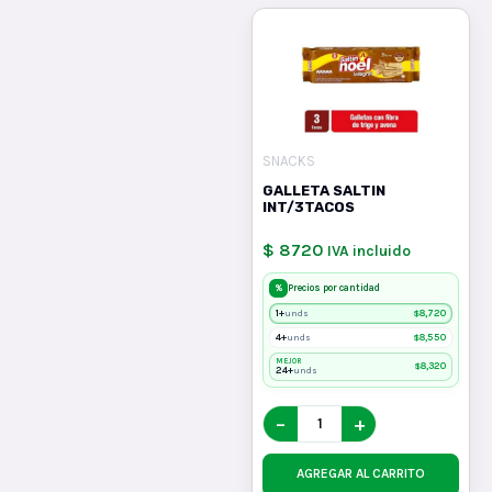
SNACKS
GALLETA SALTIN
INT/3TACOS
$ 8720
IVA incluido
%
Precios por cantidad
1+
$
8,720
unds
4+
$
8,550
unds
MEJOR
$
8,320
24+
unds
−
+
AGREGAR AL CARRITO