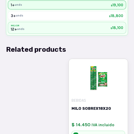
1+
19,100
unds
$
3+
18,800
unds
$
MEJOR
18,100
$
12+
unds
Related products
BEBIDAS
MILO SOBREX18X20
$ 14.450
IVA incluido