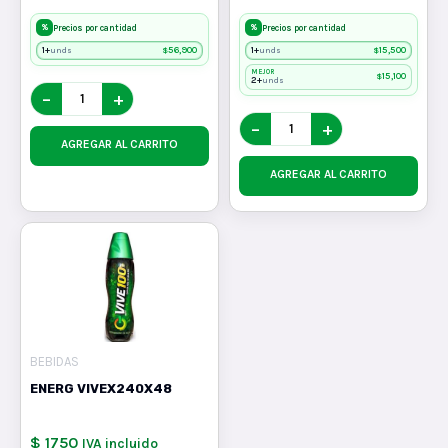
%
%
Precios por cantidad
Precios por cantidad
1+
$
56,900
1+
$
15,500
unds
unds
MEJOR
$
15,100
2+
unds
−
+
−
+
AGREGAR AL CARRITO
AGREGAR AL CARRITO
BEBIDAS
ENERG VIVEX240X48
$ 1750
IVA incluido