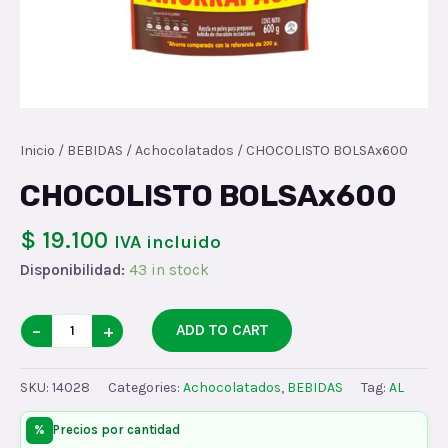
Inicio
/
BEBIDAS
/
Achocolatados
/ CHOCOLISTO BOLSAx600
CHOCOLISTO BOLSAx600
$ 19.100
IVA incluido
Disponibilidad:
43 in stock
CHOCOLISTO
−
+
ADD TO CART
BOLSAx600
quantity
SKU:
14028
Categories:
Achocolatados
,
BEBIDAS
Tag:
AL
%
Precios por cantidad