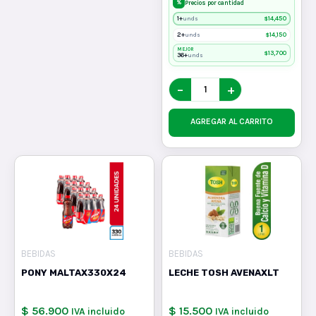
%
Precios por cantidad
1+
$
14,450
unds
2+
$
14,150
unds
MEJOR
$
13,700
36+
unds
−
+
AGREGAR AL CARRITO
BEBIDAS
BEBIDAS
PONY MALTAX330X24
LECHE TOSH AVENAXLT
$ 56.900
$ 15.500
IVA incluido
IVA incluido