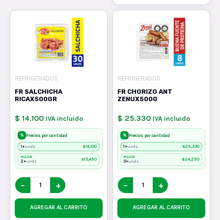
REFRIGERADOS
REFRIGERADOS
FR SALCHICHA
FR CHORIZO ANT
RICAX500GR
ZENUX500G
$ 14.100
$ 25.330
IVA incluido
IVA incluido
%
%
Precios por cantidad
Precios por cantidad
1+
$
14,100
1+
$
25,330
unds
unds
MEJOR
MEJOR
$
13,450
$
24,250
2+
3+
unds
unds
−
+
−
+
AGREGAR AL CARRITO
AGREGAR AL CARRITO