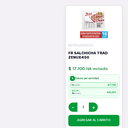
REFRIGERADOS
FR SALCHICHA TRAD
ZENUX450
$ 17.100
IVA incluido
%
Precios por cantidad
1+
$
17,100
unds
MEJOR
$
16,350
3+
unds
−
+
AGREGAR AL CARRITO