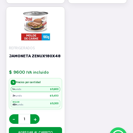
REFRIGERADOS
JAMONETA ZENUX180X48
$ 9600
IVA incluido
%
Precios por cantidad
1+
$
9,600
unds
3+
$
9,450
unds
MEJOR
$
9,000
48+
unds
−
+
AGREGAR AL CARRITO