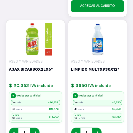
AGREGAR AL CARRITO
ASEO Y VARIEDADES
ASEO Y VARIEDADES
AJAX BICARBOX2LX6*
LIMPIDO MULTX930X12*
$ 20.352
$ 3650
IVA incluido
IVA incluido
%
%
Precios por cantidad
Precios por cantidad
1+
$
20,352
1+
$
3,650
unds
unds
3+
$
19,776
4+
$
3,650
unds
unds
MEJOR
MEJOR
$
19,200
$
3,380
6+
12+
unds
unds
−
+
−
+