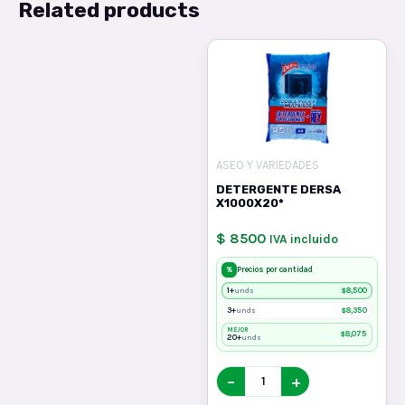
Related products
ASEO Y VARIEDADES
DETERGENTE DERSA
X1000X20*
$ 8500
IVA incluido
%
Precios por cantidad
1+
$
8,500
unds
3+
$
8,350
unds
MEJOR
$
8,075
20+
unds
−
+