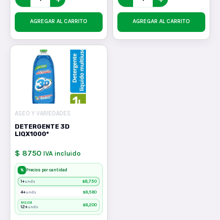
AGREGAR AL CARRITO
AGREGAR AL CARRITO
ASEO Y VARIEDADES
DETERGENTE 3D
LIQX1000*
$ 8750
IVA incluido
%
Precios por cantidad
1+
$
8,750
unds
4+
$
8,580
unds
MEJOR
$
8,200
12+
unds