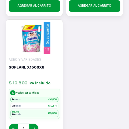
AGREGAR AL CARRITO
AGREGAR AL CARRITO
ASEO Y VARIEDADES
SOFLANL X1500X8
$ 10.800
IVA incluido
%
Precios por cantidad
1+
$
10,800
unds
2+
$
10,514
unds
MEJOR
$
10,320
6+
unds
−
+