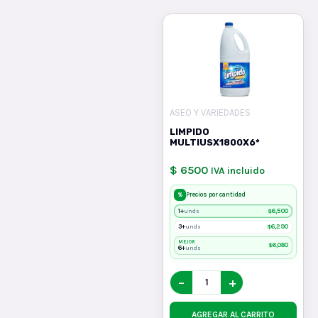
ASEO Y VARIEDADES
LIMPIDO
MULTIUSX1800X6*
$ 6500
IVA incluido
%
Precios por cantidad
1+
$
6,500
unds
3+
$
6,290
unds
MEJOR
$
6,080
6+
unds
−
+
AGREGAR AL CARRITO