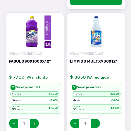
ASEO Y VARIEDADES
ASEO Y VARIEDADES
FABULOSOX1000X12*
LIMPIDO MULTX930X12*
$ 7700
$ 3650
IVA incluido
IVA incluido
%
%
Precios por cantidad
Precios por cantidad
1+
$
7,700
1+
$
3,650
unds
unds
3+
$
7,600
4+
$
3,650
unds
unds
MEJOR
MEJOR
$
7,550
$
3,380
12+
12+
unds
unds
−
+
−
+