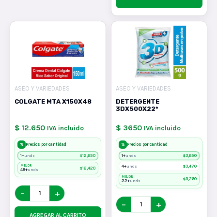
ASEO Y VARIEDADES
ASEO Y VARIEDADES
COLGATE MTA X150X48
DETERGENTE
3DX500X22*
$ 12.650
$ 3650
IVA incluido
IVA incluido
%
%
Precios por cantidad
Precios por cantidad
1+
$
12,650
1+
$
3,650
unds
unds
MEJOR
4+
$
3,470
unds
$
12,420
48+
unds
MEJOR
$
3,260
22+
unds
−
+
−
+
AGREGAR AL CARRITO