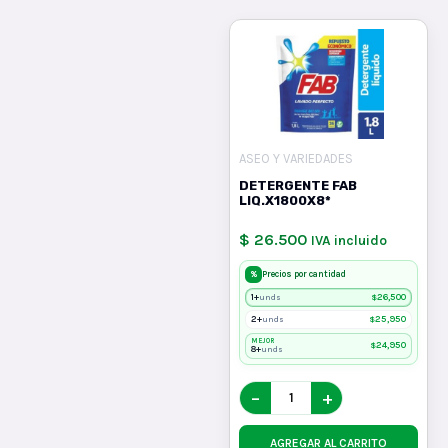
ASEO Y VARIEDADES
DETERGENTE FAB
LIQ.X1800X8*
$ 26.500
IVA incluido
%
Precios por cantidad
1+
$
26,500
unds
2+
$
25,950
unds
MEJOR
$
24,950
8+
unds
−
+
AGREGAR AL CARRITO