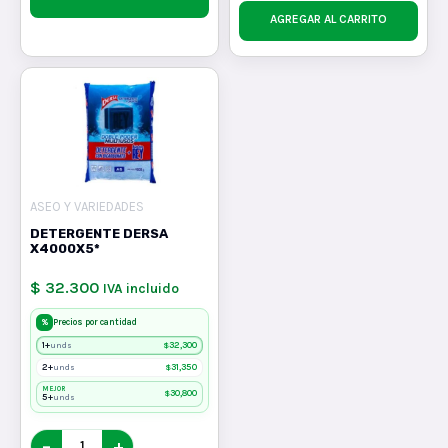
AGREGAR AL CARRITO
ASEO Y VARIEDADES
DETERGENTE DERSA
X4000X5*
$ 32.300
IVA incluido
%
Precios por cantidad
1+
$
32,300
unds
2+
$
31,350
unds
MEJOR
$
30,800
5+
unds
−
+