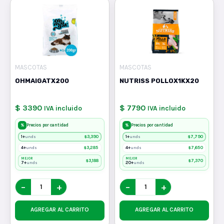
MASCOTAS
MASCOTAS
OHMAIGATX200
NUTRISS POLLOX1KX20
$ 3390
$ 7790
IVA incluido
IVA incluido
%
%
Precios por cantidad
Precios por cantidad
1+
$
3,390
1+
$
7,790
unds
unds
4+
$
3,285
4+
$
7,650
unds
unds
MEJOR
MEJOR
$
3,188
$
7,370
7+
20+
unds
unds
−
+
−
+
AGREGAR AL CARRITO
AGREGAR AL CARRITO