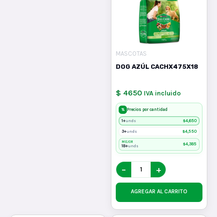
MASCOTAS
DOG AZÚL CACHX475X18
$ 4650
IVA incluido
%
Precios por cantidad
1+
$
4,650
unds
3+
$
4,550
unds
MEJOR
$
4,385
18+
unds
−
+
AGREGAR AL CARRITO