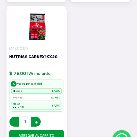
MASCOTAS
NUTRISS CARNEX1KX20
$ 7800
IVA incluido
%
Precios por cantidad
1+
$
7,800
unds
4+
$
7,650
unds
MEJOR
$
7,380
20+
unds
−
+
AGREGAR AL CARRITO