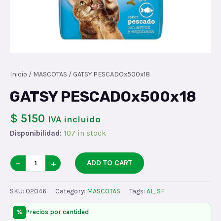
Inicio
/
MASCOTAS
/ GATSY PESCADOx500x18
GATSY PESCADOx500x18
$ 5150
IVA incluido
Disponibilidad:
107 in stock
GATSY
−
+
ADD TO CART
PESCADOx500x18
quantity
SKU:
02046
Category:
MASCOTAS
Tags:
AL
,
SF
%
Precios por cantidad