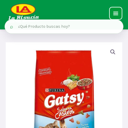
MAIN
⌕
MEN
Ir
al
contenido