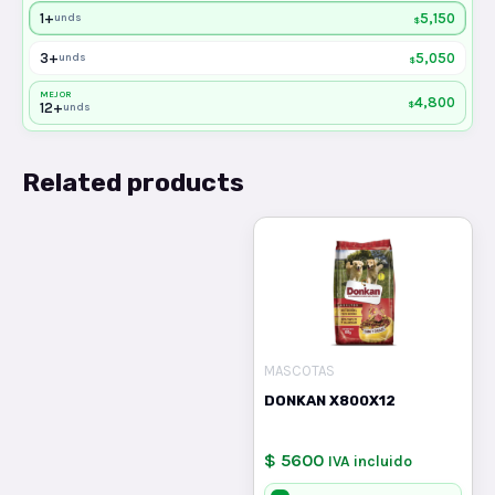
1+
5,150
unds
$
3+
5,050
unds
$
MEJOR
4,800
$
12+
unds
Related products
MASCOTAS
DONKAN X800X12
$ 5600
IVA incluido