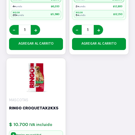
4+
$
6,200
2+
$
12,800
unds
unds
MEJOR
MEJOR
$
5,980
$
12,150
20+
5+
unds
unds
−
+
−
+
AGREGAR AL CARRITO
AGREGAR AL CARRITO
MASCOTAS
RINGO CROQUETAX2KX5
$ 10.700
IVA incluido
%
Precios por cantidad