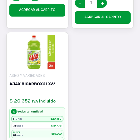
−
+
AGREGAR AL CARRITO
AGREGAR AL CARRITO
ASEO Y VARIEDADES
AJAX BICARBOX2LX6*
$ 20.352
IVA incluido
%
Precios por cantidad
1+
$
20,352
unds
3+
$
19,776
unds
MEJOR
$
19,200
6+
unds