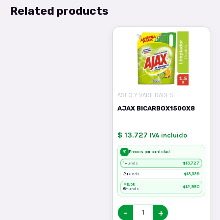
Related products
ASEO Y VARIEDADES
AJAX BICARBOX1500X8
$ 13.727
IVA incluido
%
Precios por cantidad
1+
$
13,727
unds
2+
$
13,339
unds
MEJOR
$
12,950
6+
unds
−
+