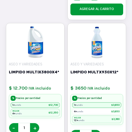
AGREGAR AL CARRITO
ASEO Y VARIEDADES
ASEO Y VARIEDADES
LIMPIDO MULTIX3800X4*
LIMPIDO MULTX930X12*
$ 12.700
$ 3650
IVA incluido
IVA incluido
%
%
Precios por cantidad
Precios por cantidad
1+
$
12,700
1+
$
3,650
unds
unds
MEJOR
4+
$
3,650
unds
$
12,350
4+
unds
MEJOR
$
3,380
12+
unds
−
+